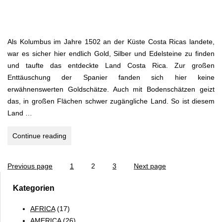
Als Kolumbus im Jahre 1502 an der Küste Costa Ricas landete,
war es sicher hier endlich Gold, Silber und Edelsteine zu finden
und taufte das entdeckte Land Costa Rica. Zur großen
Enttäuschung der Spanier fanden sich hier keine
erwähnenswerten Goldschätze. Auch mit Bodenschätzen geizt
das, in großen Flächen schwer zugängliche Land. So ist diesem
Land …
COSTA
Continue reading
RICA
–
Page
Page
Page
Previous page
1
2
3
Next page
Seitennummerierung
LA
PURA
der
Kategorien
VIDA
Beiträge
AFRICA
(17)
AMERICA
(26)