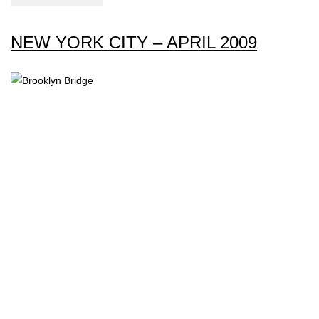
YORK
–
NEW YORK CITY – APRIL 2009
SPEEDSHOPPING
I