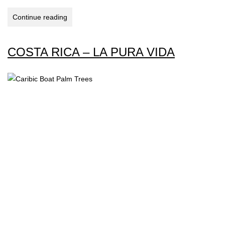
USA
Continue reading
2008
–
COSTA RICA – LA PURA VIDA
Boston
–
New
Hampshire
–
New
York