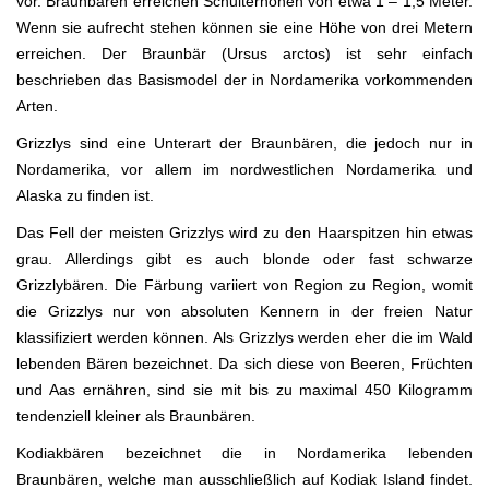
vor. Braunbären erreichen Schulterhöhen von etwa 1 – 1,5 Meter.
Wenn sie aufrecht stehen können sie eine Höhe von drei Metern
erreichen. Der Braunbär (Ursus arctos) ist sehr einfach
beschrieben das Basismodel der in Nordamerika vorkommenden
Arten.
Grizzlys sind eine Unterart der Braunbären, die jedoch nur in
Nordamerika, vor allem im nordwestlichen Nordamerika und
Alaska zu finden ist.
Das Fell der meisten Grizzlys wird zu den Haarspitzen hin etwas
grau. Allerdings gibt es auch blonde oder fast schwarze
Grizzlybären. Die Färbung variiert von Region zu Region, womit
die Grizzlys nur von absoluten Kennern in der freien Natur
klassifiziert werden können. Als Grizzlys werden eher die im Wald
lebenden Bären bezeichnet. Da sich diese von Beeren, Früchten
und Aas ernähren, sind sie mit bis zu maximal 450 Kilogramm
tendenziell kleiner als Braunbären.
Kodiakbären bezeichnet die in Nordamerika lebenden
Braunbären, welche man ausschließlich auf Kodiak Island findet.