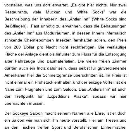
vorstellen, was uns dort erwartet. „Es gibt hier nichts. Nur zwei
Restaurants, viele Mücken und White Socks“ war die
Beschreibung der Inhaberin des „Antler Inn“ (White Socks sind
Beißfliegen). Fast unnötig zu erwähnen, dass die Behausungen
des „Antler Inn“ aus Modulräumen, in dessen Innern infernalisch
stinkende Chemiebomben Insekten fernhalten sollen, den Preis
von 260 Dollar pro Nacht nicht rechtfertigen. Die weitläufige
Fläche der Anlage dient bis hinunter zum Fluss für die Entsorgung
alter Fahrzeuge und Baumaterialien. Die vielen freien Zimmer
dürften auch ein Indiz dafür sein, dass selbst für gutverdienende
Amerikaner hier die Schmerzgrenze überschritten ist. Im Preis ist
nicht einmal ein Frühstück enthalten und der einzige Vorteil ist die
Nähe zum Flughafen und zum Saloon. Das „Antlers Inn“ ist auch
der Treffpunkt für
„Expeditions Alaska“
, sodass wir hier
übernachten müssen.
Der
Sockeye Saloon
macht seinem Namen alle Ehre, ist er doch
ein Saloon wie man sich ihn heute vorstellt. Hier am Tresen und
an den Tischen treffen Sport und Berufsfischer, Einheimische,