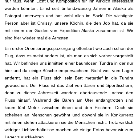
nur raus, wenn Licht und Komposition für ihn wirklich interessant
werden könnten. Er ist seit fünfundzwanzig Jahren in Alaska als
Fotograf unterwegs und hat wohl alles im Sack! Die wichtigste
Person aber ist Chrissy, unsere Köchin, die den Job hat, da sie
mit einem der Guides von Expedition Alaska zusammen ist. Wir
sind hier wieder mal die Ärmsten.
Ein erster Orientierungsspaziergang offenbart wie auch schon der
Flug, dass es meist anders ist, als man es sich vorher vorgestellt
hat. Wir befinden uns inmitten einer baumlosen Tundra in der nur
hier und da einige Büsche emporwachsen. Nicht weit vom Lager
entfernt, hat ein Fluss sich sein Bett metertief in die Tundra
gewaschen. Der Fluss ist das Ziel von Bären und Sportfischern,
denn zu dieser Jahreszeit wandern abertausende Lachse den
Fluss hinauf. Während die Bären am Ufer entlangtrotten sind
kaum fünf Meter zwischen ihnen und den Fischern. Doch sie
scheinen an Menschen gewöhnt und obwohl sie in Konkurrenz
mit ihnen stehen attackieren sie die Menschen nicht. Trotz wirklich
widriger Lichtverhältnisse machen wir einige Fotos bevor wir zum
Lager zurückkehren.