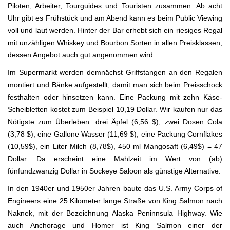
Piloten, Arbeiter, Tourguides und Touristen zusammen. Ab acht
Uhr gibt es Frühstück und am Abend kann es beim Public Viewing
voll und laut werden. Hinter der Bar erhebt sich ein riesiges Regal
mit unzähligen Whiskey und Bourbon Sorten in allen Preisklassen,
dessen Angebot auch gut angenommen wird.
Im Supermarkt werden demnächst Griffstangen an den Regalen
montiert und Bänke aufgestellt, damit man sich beim Preisschock
festhalten oder hinsetzen kann. Eine Packung mit zehn Käse-
Scheibletten kostet zum Beispiel 10,19 Dollar. Wir kaufen nur das
Nötigste zum Überleben: drei Äpfel (6,56 $), zwei Dosen Cola
(3,78 $), eine Gallone Wasser (11,69 $), eine Packung Cornflakes
(10,59$), ein Liter Milch (8,78$), 450 ml Mangosaft (6,49$) = 47
Dollar. Da erscheint eine Mahlzeit im Wert von (ab)
fünfundzwanzig Dollar in Sockeye Saloon als günstige Alternative.
In den 1940er und 1950er Jahren baute das U.S. Army Corps of
Engineers eine 25 Kilometer lange Straße von King Salmon nach
Naknek, mit der Bezeichnung Alaska Peninnsula Highway. Wie
auch Anchorage und Homer ist King Salmon einer der