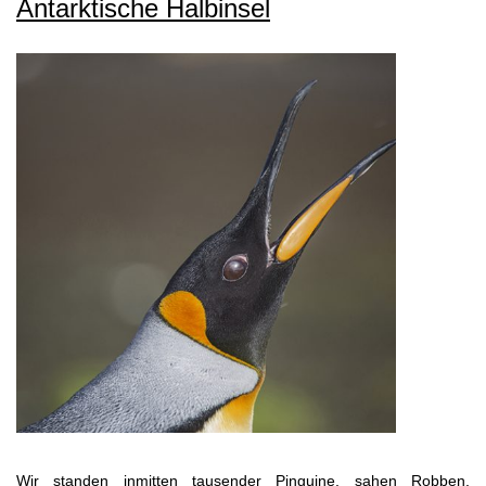
Antarktische Halbinsel
Wir standen inmitten tausender Pinguine, sahen Robben,