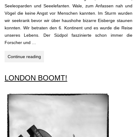
Seeleoparden und Seeelefanten. Wale, zum Anfassen nah und
Vögel die keine Angst vor Menschen kannten. Im Sturm wurden
wir seekrank bevor wir über haushohe bizarre Eisberge staunen
konnten. Wir betraten den 6. Kontinent und es wurde die Reise
unseres Lebens. Der Südpol faszinierte schon immer die
Forscher und …
ANTARKTIS
Continue reading
–
Falklandinseln,
LONDON BOOMT!
Südgeorgien,
Süd
Orkney
Inseln
&
Antarktische
Halbinsel