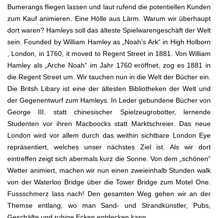
Bumerangs fliegen lassen und laut rufend die potentiellen Kunden
zum Kauf animieren. Eine Hölle aus Lärm. Warum wir überhaupt
dort waren? Hamleys soll das älteste Spielwarengeschäft der Welt
sein. Founded by William Hamley as „Noah’s Ark“ in High Holborn
, London, in 1760, it moved to Regent Street in 1881. Von William
Hamley als „Arche Noah“ im Jahr 1760 eröffnet, zog es 1881 in
die Regent Street um. Wir tauchen nun in die Welt der Bücher ein.
Die Britsh Libary ist eine der ältesten Bibliotheken der Welt und
der Gegenentwurf zum Hamleys. In Leder gebundene Bücher von
George III. statt chinesischer Spielzeugrobotter, lernende
Studenten vor ihren Macboocks statt Marktschreier. Das neue
London wird vor allem durch das weithin sichtbare London Eye
repräsentiert, welches unser nächstes Ziel ist. Als wir dort
eintreffen zeigt sich abermals kurz die Sonne. Von dem „schönen“
Wetter animiert, machen wir nun einen zweieinhalb Stunden walk
von der Waterloo Bridge über die Tower Bridge zum Motel One.
Fussschmerz lass nach! Den gesamten Weg gehen wir an der
Themse entlang, wo man Sand- und Strandkünstler, Pubs,
Geschäfte und ruhige Ecken entdecken kann.