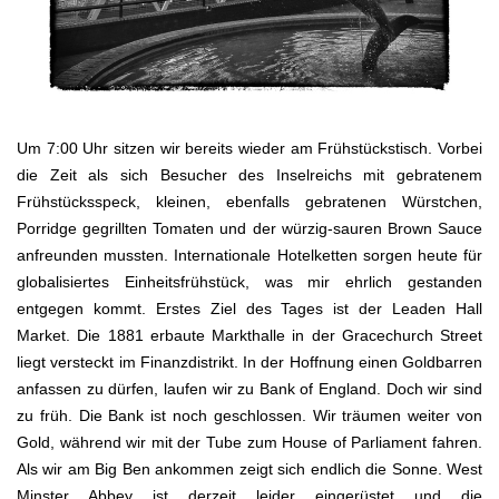
Um 7:00 Uhr sitzen wir bereits wieder am Frühstückstisch. Vorbei
die Zeit als sich Besucher des Inselreichs mit gebratenem
Frühstücksspeck, kleinen, ebenfalls gebratenen Würstchen,
Porridge gegrillten Tomaten und der würzig-sauren Brown Sauce
anfreunden mussten. Internationale Hotelketten sorgen heute für
globalisiertes Einheitsfrühstück, was mir ehrlich gestanden
entgegen kommt. Erstes Ziel des Tages ist der Leaden Hall
Market. Die 1881 erbaute Markthalle in der Gracechurch Street
liegt versteckt im Finanzdistrikt. In der Hoffnung einen Goldbarren
anfassen zu dürfen, laufen wir zu Bank of England. Doch wir sind
zu früh. Die Bank ist noch geschlossen. Wir träumen weiter von
Gold, während wir mit der Tube zum House of Parliament fahren.
Als wir am Big Ben ankommen zeigt sich endlich die Sonne. West
Minster Abbey ist derzeit leider eingerüstet und die