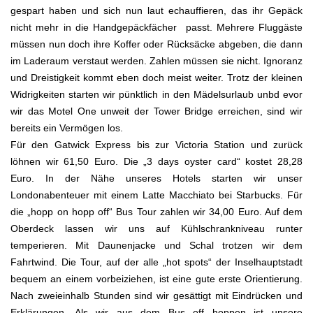
gespart haben und sich nun laut echauffieren, das ihr Gepäck
nicht mehr in die Handgepäckfächer passt. Mehrere Fluggäste
müssen nun doch ihre Koffer oder Rücksäcke abgeben, die dann
im Laderaum verstaut werden. Zahlen müssen sie nicht. Ignoranz
und Dreistigkeit kommt eben doch meist weiter. Trotz der kleinen
Widrigkeiten starten wir pünktlich in den Mädelsurlaub unbd evor
wir das Motel One unweit der Tower Bridge erreichen, sind wir
bereits ein Vermögen los.
Für den Gatwick Express bis zur Victoria Station und zurück
löhnen wir 61,50 Euro. Die „3 days oyster card“ kostet 28,28
Euro. In der Nähe unseres Hotels starten wir unser
Londonabenteuer mit einem Latte Macchiato bei Starbucks. Für
die „hopp on hopp off“ Bus Tour zahlen wir 34,00 Euro. Auf dem
Oberdeck lassen wir uns auf Kühlschrankniveau runter
temperieren. Mit Daunenjacke und Schal trotzen wir dem
Fahrtwind. Die Tour, auf der alle „hot spots“ der Inselhauptstadt
bequem an einem vorbeiziehen, ist eine gute erste Orientierung.
Nach zweieinhalb Stunden sind wir gesättigt mit Eindrücken und
Erklärungen. Als wir aus dem Bus off hoppen ist unsere