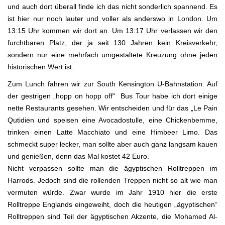
und auch dort überall finde ich das nicht sonderlich spannend. Es
ist hier nur noch lauter und voller als anderswo in London. Um
13:15 Uhr kommen wir dort an. Um 13:17 Uhr verlassen wir den
furchtbaren Platz, der ja seit 130 Jahren kein Kreisverkehr,
sondern nur eine mehrfach umgestaltete Kreuzung ohne jeden
historischen Wert ist.
Zum Lunch fahren wir zur South Kensington U-Bahnstation. Auf
der gestrigen „hopp on hopp off“ Bus Tour habe ich dort einige
nette Restaurants gesehen. Wir entscheiden und für das „Le Pain
Qutidien und speisen eine Avocadostulle, eine Chickenbemme,
trinken einen Latte Macchiato und eine Himbeer Limo. Das
schmeckt super lecker, man sollte aber auch ganz langsam kauen
und genießen, denn das Mal kostet 42 Euro.
Nicht verpassen sollte man die ägyptischen Rolltreppen im
Harrods. Jedoch sind die rollenden Treppen nicht so alt wie man
vermuten würde. Zwar wurde im Jahr 1910 hier die erste
Rolltreppe Englands eingeweiht, doch die heutigen „ägyptischen“
Rolltreppen sind Teil der ägyptischen Akzente, die Mohamed Al-