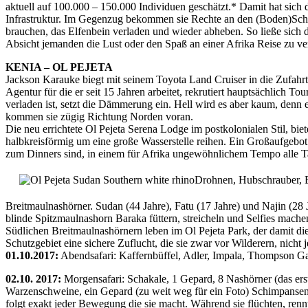
aktuell auf 100.000 – 150.000 Individuen geschätzt.* Damit hat sich 
Infrastruktur. Im Gegenzug bekommen sie Rechte an den (Boden)Schä
brauchen, das Elfenbein verladen und wieder abheben. So ließe sich 
Absicht jemanden die Lust oder den Spaß an einer Afrika Reise zu ver
KENIA – OL PEJETA
Jackson Karauke biegt mit seinem Toyota Land Cruiser in die Zufahrt
Agentur für die er seit 15 Jahren arbeitet, rekrutiert hauptsächlic
verladen ist, setzt die Dämmerung ein. Hell wird es aber kaum, denn e
kommen sie zügig Richtung Norden voran.
Die neu errichtete Ol Pejeta Serena Lodge im postkolonialen Stil, bie
halbkreisförmig um eine große Wasserstelle reihen. Ein Großaufgebot
zum Dinners sind, in einem für Afrika ungewöhnlichem Tempo alle T
Drohnen, Hubschrauber, E
Breitmaulnashörner. Sudan (44 Jahre), Fatu (17 Jahre) und Najin (28 
blinde Spitzmaulnashorn Baraka füttern, streicheln und Selfies machen
Südlichen Breitmaulnashörnern leben im Ol Pejeta Park, der damit di
Schutzgebiet eine sichere Zuflucht, die sie zwar vor Wilderern, nich
01.10.2017:
Abendsafari: Kaffernbüffel, Adler, Impala, Thompson G
02.10. 2017:
Morgensafari: Schakale, 1 Gepard, 8 Nashörner (das erst
Warzenschweine, ein Gepard (zu weit weg für ein Foto) Schimpansen 
folgt exakt jeder Bewegung die sie macht. Während sie flüchten, renn