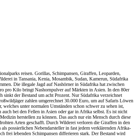
ationalparks reisen. Gorillas, Schimpansen, Giraffen, Leoparden,
. Wilderei in Tansania, Kenia, Mosambik, Sudan, Kamerun, Südafrika
men. Die illegale Jagd auf Nashörner in Südafrika hat zwischen
 pro Kilo bringt Nashornpulver auf Märkten in Asien. In den 80er
ch sinkt der Bestand um acht Prozent. Nur Südafrika verzeichnet
Großwildjäger zahlen umgerechnet 30.000 Euro, um auf Safaris Löwen
er, welches unter normalen Umständen schon schwer zu sehen ist,
ch bei den Fellen in Asien oder gar in Afrika selbst. Es ist nicht
-Medizin herstellen zu können. Das auch nur ein Mensch durch diese
drohten Arten geschafft. Durch Wilderei verloren die Giraffen in den
als possierlichen Nebendarsteller in fast jedem verklärenden Afrika-
och frei lebenden Schimpansen differieren stark. Der Bestand wird