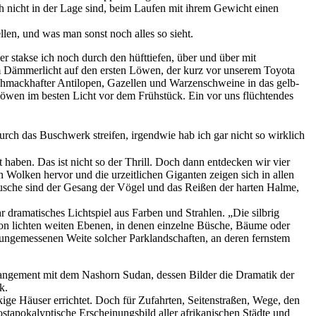
ch nicht in der Lage sind, beim Laufen mit ihrem Gewicht einen
en, und was man sonst noch alles so sieht.
r stakse ich noch durch den hüfttiefen, über und über mit
Dämmerlicht auf den ersten Löwen, der kurz vor unserem Toyota
chmackhafter Antilopen, Gazellen und Warzenschweine in das gelb-
öwen im besten Licht vor dem Frühstück. Ein vor uns flüchtendes
urch das Buschwerk streifen, irgendwie hab ich gar nicht so wirklich
 haben. Das ist nicht so der Thrill. Doch dann entdecken wir vier
 Wolken hervor und die urzeitlichen Giganten zeigen sich in allen
räusche sind der Gesang der Vögel und das Reißen der harten Halme,
ramatisches Lichtspiel aus Farben und Strahlen. „Die silbrig
on lichten weiten Ebenen, in denen einzelne Büsche, Bäume oder
 ungemessenen Weite solcher Parklandschaften, an deren fernstem
rrangement mit dem Nashorn Sudan, dessen Bilder die Dramatik der
k.
kige Häuser errichtet. Doch für Zufahrten, Seitenstraßen, Wege, den
stapokalyptische Erscheinungsbild aller afrikanischen Städte und