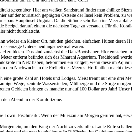
direkt gegenüber. Hier am weißen Sandstrand findet man chillige Sitzm
ier auf der touristisch geprägten Ostseite der Insel kein Problem, zu w
ibars Hauptinsel Unguia . Da die Strände sehr flach ins Meer abfall
de Seeigel darauf, einem die nächsten Tage zu versauen. Für die Kora
er nicht durchlatscht.
nn wieder ein kleiner Ort, mit den gleichen, einfachen Hütten deren Hä
en das einzige Unterscheidungsmerkmal wären.
el zu bieten. Das sind zunächst die Dau-Bootsbauer. Hier entstehen in H
Meter entfernt befindet sich das Mnarani Aquarium. Traditionell werden
Schildkröte im Netz haben, bekommen ein Entgelt, wenn diese im Aqua
man den Nachwuchs in die Freiheit des Meeres. Hoffentlich macht diese
auch eine große Zahl an Hotels und Lodges. Meist trennt nur eine drei 
taubige Wege, zentrale Wasserstellen, Müllberge und die Sorge morgen 
enen Gebieten bringen es manche nur auf 100 Dollar pro Jahr! Unser Leb
en den Abend in der Komfortzone.
e Town- Fischmarkt: Wenn der Muezzin am Morgen gerufen hat, erwac
n Morgen ein, um den Fang der Nacht zu verkaufen. Laute Rufe schalle
und dort mal ein paar handtellergroße Rifffische. Im Gedränge versuch