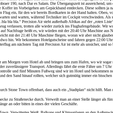
raer 190, nach Dar es Salam. Die Übergangszeit ist ausreichend, um di
sere Koffer im Vorbeigehen am Gepäckband entdecken. Diese sollten ja 
n Flug ein, für den wir bereits Bordkarten in der Hand halten. Oben, v
warten und warten, während Techniker im Cockpit verschwinden. Als s
bla bla bla.“ Precision Air steht außerhalb Afrikas auf der „roten List
g verlassen, trotten alle wieder zurück ins Flughafengebäude. Wir wund
uf Nachfrage heißt es, wir würden mit der 20:40 Uhr Maschine aus Na
leicht mit der 21:40 Uhr Maschine fliegen, woran wir aber nicht glaub
rgendwo hin. Wir bekommen Hotelgutscheine und fahren gegen 22:00 Uhr
erflug am nächsten Tag mit Precision Air ist mehr als unsicher, und s
hr am Morgen vom Hotel ab und bringen uns zum Hafen, wo wir sogar n
ll der zuverlässigere Transport. Allerdings fährt die erste Fähre um 7 
ntrolle und fünf Minuten Fußweg sind wir im Hotel und bekommen noch
und den Sand hinauf rollten, welcher sich gutmütig immer ein bisschen 
urch Stone Town offenbart, dass auch ein „Stadtplan“ nicht hilft. Ma
enecke zu Straßenecke durch. Verweilt man an einer Stelle länger als fü
änge an oder bitten in eines der vielen Geschäfte.
ne Town. Verwittertes Weiß, Balkone und Klimaanlagen an den Außenwä