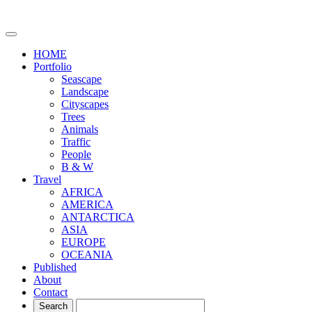
HOME
Portfolio
Seascape
Landscape
Cityscapes
Trees
Animals
Traffic
People
B & W
Travel
AFRICA
AMERICA
ANTARCTICA
ASIA
EUROPE
OCEANIA
Published
About
Contact