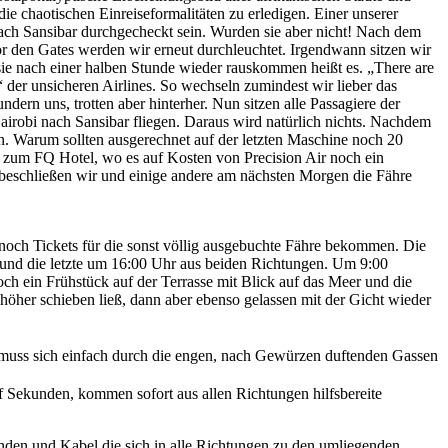
e chaotischen Einreiseformalitäten zu erledigen. Einer unserer
nach Sansibar durchgecheckt sein. Wurden sie aber nicht! Nach dem
or den Gates werden wir erneut durchleuchtet. Irgendwann sitzen wir
ie nach einer halben Stunde wieder rauskommen heißt es. „There are
e“ der unsicheren Airlines. So wechseln zumindest wir lieber das
ern uns, trotten aber hinterher. Nun sitzen alle Passagiere der
irobi nach Sansibar fliegen. Daraus wird natürlich nichts. Nachdem
en. Warum sollten ausgerechnet auf der letzten Maschine noch 20
 zum FQ Hotel, wo es auf Kosten von Precision Air noch ein
o beschließen wir und einige andere am nächsten Morgen die Fähre
och Tickets für die sonst völlig ausgebuchte Fähre bekommen. Die
Uhr und die letzte um 16:00 Uhr aus beiden Richtungen. Um 9:00
 ein Frühstück auf der Terrasse mit Blick auf das Meer und die
höher schieben ließ, dann aber ebenso gelassen mit der Gicht wieder
n muss sich einfach durch die engen, nach Gewürzen duftenden Gassen
nf Sekunden, kommen sofort aus allen Richtungen hilfsbereite
nden und Kabel die sich in alle Richtungen zu den umliegenden