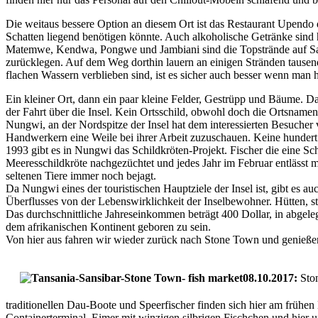
Die weitaus bessere Option an diesem Ort ist das Restaurant Upendo 
Schatten liegend benötigen könnte. Auch alkoholische Getränke sind h
Matemwe, Kendwa, Pongwe und Jambiani sind die Topstrände auf Sans
zurücklegen. Auf dem Weg dorthin lauern an einigen Stränden tausen
flachen Wassern verblieben sind, ist es sicher auch besser wenn man hi
Ein kleiner Ort, dann ein paar kleine Felder, Gestrüpp und Bäume. Da
der Fahrt über die Insel. Kein Ortsschild, obwohl doch die Ortsnam
Nungwi, an der Nordspitze der Insel hat dem interessierten Besucher vi
Handwerkern eine Weile bei ihrer Arbeit zuzuschauen. Keine hundert 
1993 gibt es in Nungwi das Schildkröten-Projekt. Fischer die eine 
Meeresschildkröte nachgezüchtet und jedes Jahr im Februar entlässt 
seltenen Tiere immer noch bejagt.
Da Nungwi eines der touristischen Hauptziele der Insel ist, gibt es 
Überflusses von der Lebenswirklichkeit der Inselbewohner. Hütten, s
Das durchschnittliche Jahreseinkommen beträgt 400 Dollar, in abgeleg
dem afrikanischen Kontinent geboren zu sein.
Von hier aus fahren wir wieder zurück nach Stone Town und genieß
08.10.2017:
Ston
traditionellen Dau-Boote und Speerfischer finden sich hier am frühe
Containerterminal. Eimer mit winzigen silbrigen Fischchen und hier 