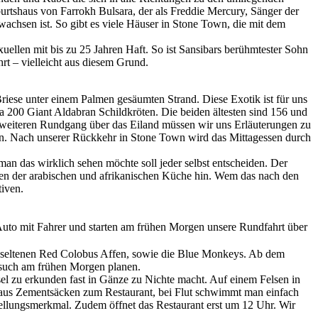
urtshaus von Farrokh Bulsara, der als Freddie Mercury, Sänger der
achsen ist. So gibt es viele Häuser in Stone Town, die mit dem
llen mit bis zu 25 Jahren Haft. So ist Sansibars berühmtester Sohn
rt – vielleicht aus diesem Grund.
iese unter einem Palmen gesäumten Strand. Diese Exotik ist für uns
a 200 Giant Aldabran Schildkröten. Die beiden ältesten sind 156 und
em weiteren Rundgang über das Eiland müssen wir uns Erläuterungen zu
ln. Nach unserer Rückkehr in Stone Town wird das Mittagessen durch
n das wirklich sehen möchte soll jeder selbst entscheiden. Der
gen der arabischen und afrikanischen Küche hin. Wem das nach den
tiven.
 Auto mit Fahrer und starten am frühen Morgen unsere Rundfahrt über
 die seltenen Red Colobus Affen, sowie die Blue Monkeys. Ab dem
esuch am frühen Morgen planen.
l zu erkunden fast in Gänze zu Nichte macht. Auf einem Felsen in
g aus Zementsäcken zum Restaurant, bei Flut schwimmt man einfach
stellungsmerkmal. Zudem öffnet das Restaurant erst um 12 Uhr. Wir