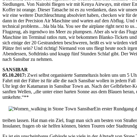
Siedlungen. Von Nairobi fliegen wir mit Kenya Airways, mit einer Emb
Koffer ist orange. Dieser Tatsache ist es zu verdanken, dass wir un
wir eine weitere Durchleuchtung absolviert haben, checken wir für de
dann in der Precision Air Maschine und warten auf den Abflug. Und 
technical problems…bla bla bla. You see the airplane right next to us…
Flugzeug, als irgendwo ins Meer zu plumpsen. Aber als wir das Flugzeu
Maschine im Terminal ratlos rum, wir bekommen Blanko-Tickets und a
sich einige der 20 Gestrandeten beschweren, heißt es wir würden viel
Plätze frei sein? Und richtig! Niemand von uns fliegt heute noch i
Abendessen, Softdrinks und knapp fünf Stunden Schlaf gibt. Der Weit
nach Sansibar zu nehmen.
SANSIBAR
05.10.2017:
Zwei selbst organisierte Sammeltaxis holen uns um 5 U
Fahrt mit der Fähre ist für alle die nach Sansibar wollen in jedem Fa
Uhr legt der Katamaran in Sansibar Town an. Nach der Gelbfieber-Ko
sanften Wellen, „die unter einer harten Sonne aus dem Blauen heran, 
umkehrte.“**
Ein erster Rundgang d
treiben lassen. Hat man ein Ziel, fragt man sich am besten von Straß
Insulaner, fragen ob sie helfen können, bieten Touren oder Stadtrundg
Es ist ein unscheinbares Gebäude wie viele in der Altstadt von Sto