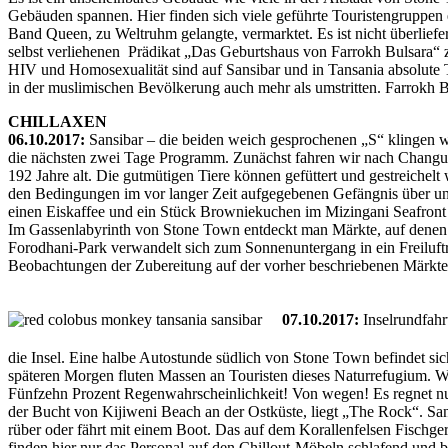
Gebäuden spannen. Hier finden sich viele geführte Touristengruppen 
Band Queen, zu Weltruhm gelangte, vermarktet. Es ist nicht überlief
selbst verliehenen Prädikat „Das Geburtshaus von Farrokh Bulsara“ 
HIV und Homosexualität sind auf Sansibar und in Tansania absolute 
in der muslimischen Bevölkerung auch mehr als umstritten. Farrokh Bu
CHILLAXEN
06.10.2017:
Sansibar – die beiden weich gesprochenen „S“ klingen w
die nächsten zwei Tage Programm. Zunächst fahren wir nach Changuu I
192 Jahre alt. Die gutmütigen Tiere können gefüttert und gestreiche
den Bedingungen im vor langer Zeit aufgegebenen Gefängnis über un
einen Eiskaffee und ein Stück Browniekuchen im Mizingani Seafront H
Im Gassenlabyrinth von Stone Town entdeckt man Märkte, auf denen m
Forodhani-Park verwandelt sich zum Sonnenuntergang in ein Freiluft
Beobachtungen der Zubereitung auf der vorher beschriebenen Märkten
07.10.2017:
Inselrundfahr
die Insel. Eine halbe Autostunde südlich von Stone Town befindet sic
späteren Morgen fluten Massen an Touristen dieses Naturrefugium. W
Fünfzehn Prozent Regenwahrscheinlichkeit! Von wegen! Es regnet nun
der Bucht von Kijiweni Beach an der Ostküste, liegt „The Rock“. Sa
rüber oder fährt mit einem Boot. Das auf dem Korallenfelsen Fischge
finden hier nur das Personal auf den Chillout-Möbeln schlafend und