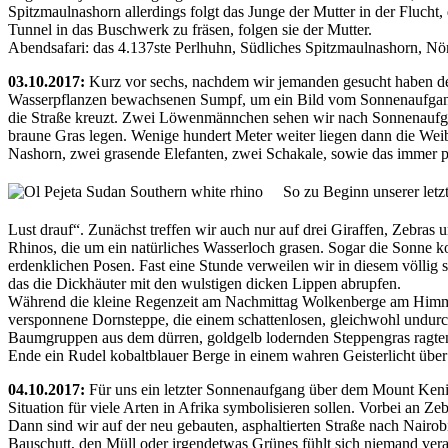
Spitzmaulnashorn allerdings folgt das Junge der Mutter in der Flucht
Tunnel in das Buschwerk zu fräsen, folgen sie der Mutter.
Abendsafari: das 4.137ste Perlhuhn, Südliches Spitzmaulnashorn, Nör
03.10.2017:
Kurz vor sechs, nachdem wir jemanden gesucht haben der u
Wasserpflanzen bewachsenen Sumpf, um ein Bild vom Sonnenaufgang 
die Straße kreuzt. Zwei Löwenmännchen sehen wir nach Sonnenaufgang
braune Gras legen. Wenige hundert Meter weiter liegen dann die Wei
Nashorn, zwei grasende Elefanten, zwei Schakale, sowie das immer p
So zu Beginn unserer letz
Lust drauf“. Zunächst treffen wir auch nur auf drei Giraffen, Zebras 
Rhinos, die um ein natürliches Wasserloch grasen. Sogar die Sonne k
erdenklichen Posen. Fast eine Stunde verweilen wir in diesem völlig 
das die Dickhäuter mit den wulstigen dicken Lippen abrupfen.
Während die kleine Regenzeit am Nachmittag Wolkenberge am Himmel 
versponnene Dornsteppe, die einem schattenlosen, gleichwohl undurc
Baumgruppen aus dem dürren, goldgelb lodernden Steppengras ragten,
Ende ein Rudel kobaltblauer Berge in einem wahren Geisterlicht übe
04.10.2017:
Für uns ein letzter Sonnenaufgang über dem Mount Kenia,
Situation für viele Arten in Afrika symbolisieren sollen. Vorbei an Z
Dann sind wir auf der neu gebauten, asphaltierten Straße nach Nairob
Bauschutt, den Müll oder irgendetwas Grünes fühlt sich niemand veran