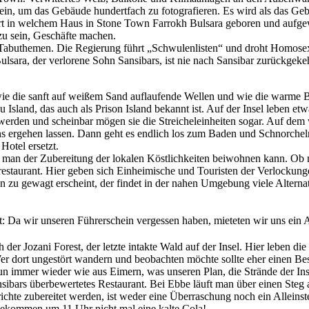
ein, um das Gebäude hundertfach zu fotografieren. Es wird als das Geb
ert in welchem Haus in Stone Town Farrokh Bulsara geboren und aufgew
zu sein, Geschäfte machen.
Tabuthemen. Die Regierung führt „Schwulenlisten“ und droht Homosexue
lsara, der verlorene Sohn Sansibars, ist nie nach Sansibar zurückgekeh
ie die sanft auf weißem Sand auflaufende Wellen und wie die warme Br
sland, das auch als Prison Island bekannt ist. Auf der Insel leben etw
lt werden und scheinbar mögen sie die Streicheleinheiten sogar. Auf d
s ergehen lassen. Dann geht es endlich los zum Baden und Schnorche
otel ersetzt.
an der Zubereitung der lokalen Köstlichkeiten beiwohnen kann. Ob ma
restaurant. Hier geben sich Einheimische und Touristen der Verlockun
 zu gewagt erscheint, der findet in der nahen Umgebung viele Alterna
t: Da wir unseren Führerschein vergessen haben, mieteten wir uns ein
h der Jozani Forest, der letzte intakte Wald auf der Insel. Hier leben
er dort ungestört wandern und beobachten möchte sollte eher einen B
 immer wieder wie aus Eimern, was unseren Plan, die Strände der Inse
nsibars überbewertetes Restaurant. Bei Ebbe läuft man über einen Ste
richte zubereitet werden, ist weder eine Überraschung noch ein Allein
 bekommen um 11 Uhr nicht mal eine kalte Cola!