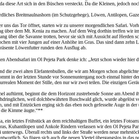
, da diese Art sich in den Büschen versteckt. Da die Kleinen, jedoch no
dliches Breitmaulnashorn (im Schutzgehege), Löwen, Antilopen, Gazell
ns das Tor öffnet, starten wir zu unserer morgendlichen Safari. Vorhe
über dem Mt. Kenia zu machen. Auf dem Weg dorthin treffen wir im 
 über die Savanne trotten, bevor sie sich mit Aussicht auf Herden s
bchen mit vier Jungen auf einer Anhöhe im Gras. Das sind dann zehn L
räsente Löwenfutter runden den Ausflug ab.
ten Abendsafari im Ol Pejeta Park denke ich: „Jetzt schon wieder hier d
und die zwei alten Elefantenbullen, die wir am Morgen schon abgelichtet
ommt in der letzten Stunde vor Sonnenuntergang noch einmal hinter den
surrealen Moment der Stille, den nur wir zwei teilen. Die einzigen Ge
auftürmt, beginnt die dem Horizont zustrebende Sonne am Abend ihr d
hdringlichen, weil dolchbewährten Buschwald glich, wurde abgelöst v
 und mit Entzücken erging sich das eben noch gefesselte Auge in der
r die Kimme äugte.“**
 ein letztes Frühstück an dem reichhaltigen Buffet, ein letztes Fotoa
ebras, Kuhantilopen und Ankole Rindern verlassen wir den Ol Pejeta Par
i unterwegs. Überall rechts und links der Straße werden neue mehrstöc
twortlich. So fügen sich auch die neuen Viertel übergangslos in das po