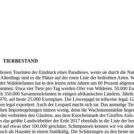
TIERBESTAND
Millionen Touristen der Eindruck eines Paradieses, wenn sie durch die N
Allerdings sind es die Plätze auf der roten Liste der bedrohten Arten
er Waldelefanten hat in den letzen zehn Jahren um 60 Prozent abgenom
ommen. Etwa vier Tiere pro Tag werden Ofer von Wilderen. 50.000 Euro
ch 350.000 Savannenelefanten in einigen afrikanischen Ländern. Jährli
970, auf heute 25.000 Exemplare. Die Löwenjagd ist teilweise legal. 
n legal exportiert. Auch der Leopard macht sich rar. Das anmutige Ti
chen Importregelungen nützen wenig, denn die Wachstumsmärkte liegen au
heiler verbreiten den Glauben, aus dem Knochenmark der Giraffen Aids
s das größte Landwirbeltier der Erde 2017 ebenfalls in die Liste der be
it auf etwas über 100.000 geschätzt. Schimpansen kennen wir vor allem 
auch als Haustier in einem Stahlkäfig. Die Schätzungen zu den heute n