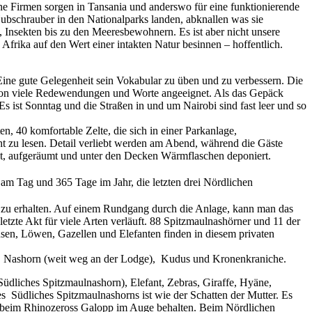
sche Firmen sorgen in Tansania und anderswo für eine funktionierende
bschrauber in den Nationalparks landen, abknallen was sie
, Insekten bis zu den Meeresbewohnern. Es ist aber nicht unsere
Afrika auf den Wert einer intakten Natur besinnen – hoffentlich.
Eine gute Gelegenheit sein Vokabular zu üben und zu verbessern. Die
 schon viele Redewendungen und Worte angeeignet. Als das Gepäck
Es ist Sonntag und die Straßen in und um Nairobi sind fast leer und so
n, 40 komfortable Zelte, die sich in einer Parkanlage,
ht zu lesen. Detail verliebt werden am Abend, während die Gäste
gt, aufgeräumt und unter den Decken Wärmflaschen deponiert.
m Tag und 365 Tage im Jahr, die letzten drei Nördlichen
ies zu erhalten. Auf einem Rundgang durch die Anlage, kann man das
etzte Akt für viele Arten verläuft. 88 Spitzmaulnashörner und 11 der
nsen, Löwen, Gazellen und Elefanten finden in diesem privaten
e, Nashorn (weit weg an der Lodge), Kudus und Kronenkraniche.
Südliches Spitzmaulnashorn), Elefant, Zebras, Giraffe, Hyäne,
 Südliches Spitzmaulnashorns ist wie der Schatten der Mutter. Es
r es beim Rhinozeross Galopp im Auge behalten. Beim Nördlichen