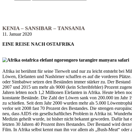
KENIA – SANSIBAR – TANSANIA
11. Januar 2020
EINE REISE NACH OSTAFRIKA
Afrika ist berühmt für seine Tierwelt und nur zu leicht entsteht bei 
Löwen, Elefanten und Nashörner schaffen es auf die vorderen Plätze. 
oder Simbabwe setzen den Beständen immer stärker zu. Der Bestand d
2007 und 2015 um mehr als 9000 (kein Schreibfehler) Prozent zugen
Jahren lebten noch 1,2 Millionen Elefanten in Afrika. Heute leben no
konstante Bestände. Die Zahl der Löwen sank von 200.000 im Jahr 1
zu schießen. Seit dem Jahr 2000 wurden mehr als 5.000 Löwentrophäe
verlor seit 2008 fast 70 Prozent des Bestandes. Die strengen europäis
neu, dass AIDS ein gesellschaftliches Problem in Afrika ist. Wunder
Medizin geheilt wurde, ist bisher nicht bekannt geworden. Dafür hat e
letzten 30 Jahren 40 Prozent ihres Bestandes. Der Bestand wird derze
Film. In Afrika selbst kennt man ihn vor allem als „Bush-Meat“ oder 