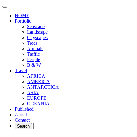
HOME
Portfolio
Seascape
Landscape
Cityscapes
Trees
Animals
Traffic
People
B & W
Travel
AFRICA
AMERICA
ANTARCTICA
ASIA
EUROPE
OCEANIA
Published
About
Contact