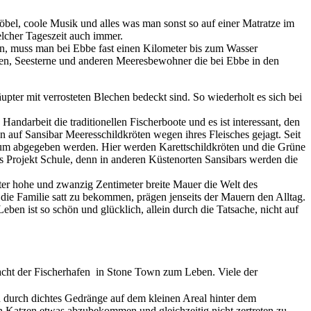
öbel, coole Musik und alles was man sonst so auf einer Matratze im
elcher Tageszeit auch immer.
en, muss man bei Ebbe fast einen Kilometer bis zum Wasser
llen, Seesterne und anderen Meeresbewohner die bei Ebbe in den
upter mit verrosteten Blechen bedeckt sind. So wiederholt es sich bei
andarbeit die traditionellen Fischerboote und es ist interessant, den
 auf Sansibar Meeresschildkröten wegen ihres Fleisches gejagt. Seit
rium abgegeben werden. Hier werden Karettschildkröten und die Grüne
s Projekt Schule, denn in anderen Küstenorten Sansibars werden die
Meter hohe und zwanzig Zentimeter breite Mauer die Welt des
die Familie satt zu bekommen, prägen jenseits der Mauern den Alltag.
en ist so schön und glücklich, allein durch die Tatsache, nicht auf
ht der Fischerhafen in Stone Town zum Leben. Viele der
n durch dichtes Gedränge auf dem kleinen Areal hinter dem
en Katzen etwas abzubekommen und gleichzeitig nicht zertreten zu