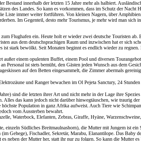
der Bestand innerhalb der letzten 15 Jahre mehr als halbiert. Ausländi
tzen des Landes. So kann es vorkommen, dass im Schutz der Nacht Hu
die Liste immer weiter fortführen. Von kleinen Nagern, über Amphibien
derben. Im Gegenteil, desto mehr Tourismus, je mehr wird man sich in 
 zum Flughafen ein. Heute holt er wieder zwei deutsche Touristen ab. 
h Touristen aus dem deutschsprachigen Raum und inzwischen hat er sich
s ist stark bewölkt. Seit Monaten beginnt es endlich wieder zu regnen. 
tet außer einem opulenten Buffet, einem Pool und diversen Tourangebote
 an Personal ist stets bemüht, den Gästen jeden Wunsch aus dem Gesic
ageskissen auf den Betten eingesammelt, die Zimmer abermals gereini
lektrozäune und Ranger bewachen im Ol Pejeta Sanctury, 24 Stunden a
Jahre) sind die letzten ihrer Art und nicht mehr in der Lage ihre Spez
. Alles das kann jedoch nicht darüber hinwegtäuschen, wie traurig der l
e höchste Population in ganz Afrika aufweist. Auch Tiere wie Schimpa
t jedoch vom Aussterben bewahrt.
azelle, Waterbock, Elefanten, Zebras, Giraffe, Hyäne, Warzenschwein
e, einzeln Südliches Breitmaulnashorn), die Mutter mit Jungem ist ein 
(im Gehege), Fischadler, Sekretär, Marabu, Elanantilope. Das Baby des
t es neben der Mutter her, statt ihr nur zu folgen. So kann die Mutte