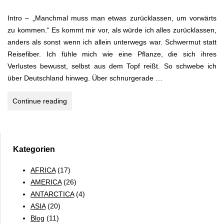
Intro – „Manchmal muss man etwas zurücklassen, um vorwärts
zu kommen.“ Es kommt mir vor, als würde ich alles zurücklassen,
anders als sonst wenn ich allein unterwegs war. Schwermut statt
Reisefiber. Ich fühle mich wie eine Pflanze, die sich ihres
Verlustes bewusst, selbst aus dem Topf reißt. So schwebe ich
über Deutschland hinweg. Über schnurgerade …
Papua-
Continue reading
Neuguinea
–
the
land
Kategorien
of
AFRICA
(17)
the
AMERICA
(26)
unexpected
ANTARCTICA
(4)
ASIA
(20)
Blog
(11)