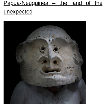
Papua-Neuguinea – the land of the
2.0
unexpected