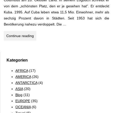
Columbus am 28. Oktober Land. In seinem Logbuch schreibt er
von dem „schönsten Platz, den er je gesehen hat“. Er entdeckt
Kuba. 1995. Auf Cuba leben etwa 11,5 Mio. Einwohner, mehr als
sechzig Prozent davon in Städten. Seit 1953 hat sich die
Bevölkerung nahezu verdoppelt. Die …
Kuba
Continue reading
–
Castros
Antillen-
Reich
Kategorien
AFRICA
(17)
AMERICA
(26)
ANTARCTICA
(4)
ASIA
(20)
Blog
(11)
EUROPE
(35)
OCEANIA
(6)
Travel
(6)