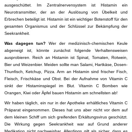
ausgeschüttet. Im Zentralnervensystem ist Histamin ein
Neurotransmitter, der an der Auslösung von Übelkeit und
Erbrechen beteiligt ist. Histamin ist ein wichtiger Botenstoff für den
gesamten Organismus und der Schlüssel zur Bekämpfung der
Seekrankheit.
Was dagegen tun?
Wer der medizinisch-chemischen Keule
abgeneigt ist, könnte zunächst folgende Verhaltensweisen
ausprobieren. Reich an Histamin ist Spinat, Tomaten, Rotwein,
Bier und Weizenbier. Meiden sollte man Salami, Hartkäse, Dosen-
Thunfisch, Ketchup, Pizza. Arm an Histamin sind frischer Fisch,
Fleisch, Frischkäse und Obst. Bei der Aufnahme von Vitamin C
sinkt der Histaminspiegel im Blut. Vitamin C Bomben wie
Orangen, Kiwi oder Äpfel bauen Histamin am schnellsten ab!
Wir haben täglich, ein nur in der Apotheke erhältliches Vitamin C
Präparat eingenommen. Dieses hat uns aber nicht vor dem auf
dem kleinen Schiff um sich greifenden Erkältungsvirus geschützt.
Die Wirkung gegen Seekrankheit war auf Grund anderer
Medikation nicht nachweisbar. Allerdings gilt als sicher, dass es