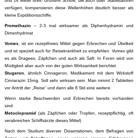
und 14 Meter breit! Größere Schiffe, die auch über Stabilisatoren
verfügen, kompensieren diese Wellenhöhen deutlich besser als
kleine Expiditionsschiffe.
Promethazin
– 2-3 mal wirksamer als Diphenhydramin und
Dimenhydrinat
Vomex
, ist ein rezeptfreies Mittel gegen Erbrechen und Übelkeit
und ist speziell auch für Reisekrankheit zu empfehlen. Vomex gibt
es als Dragees, Zäpfchen und auch als Saft. In Foren wird von
Müdigkeit aber auch von der guten Wirksamkeit berichtet.
Stugeron
, ähnlich Cinnageron, Medikament mit dem Wirkstoff
Cinnarazin 15mg. Soll sehr wirksam sein. Man nimmt 2 Tabletten
vor Antritt der „Reise“ und dann alle 8 Std eine weitere.
Wenn starke Beschwerden und Erbrechen bereits vorhanden
sind:
Metoclopramid
(als Zäpfchen oder Tropfen, rezeptpflichtig, oft
verabreichen Schiffsärzte dieses Mittel)
Nach dem Studium diverser Dissertationen, dem Befragen von