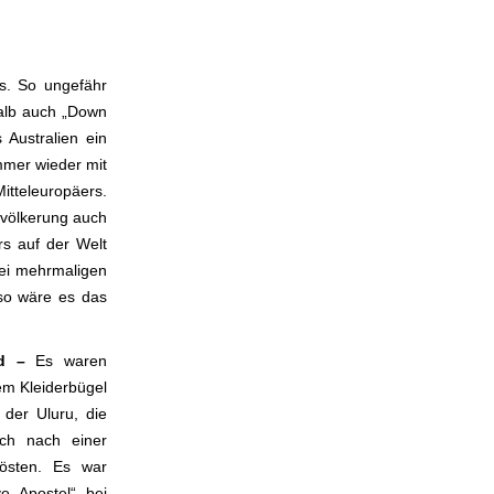
s. So ungefähr
halb auch „Down
 Australien ein
mmer wieder mit
itteleuropäers.
Bevölkerung auch
rs auf der Welt
bei mehrmaligen
 so wäre es das
ad –
Es waren
em Kleiderbügel
der Uluru, die
ch nach einer
slösten. Es war
ve Apostel“ bei