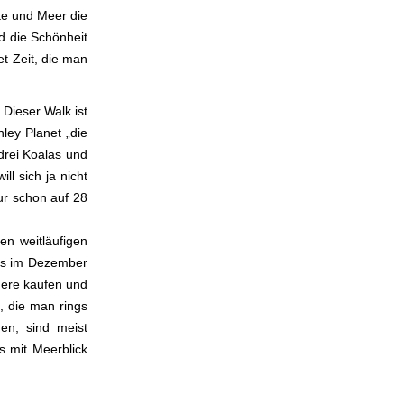
te und Meer die
d die Schönheit
et Zeit, die man
Dieser Walk ist
ley Planet „die
drei Koalas und
l sich ja nicht
ur schon auf 28
n weitläufigen
 es im Dezember
dere kaufen und
, die man rings
en, sind meist
s mit Meerblick