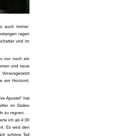
as auch immer.
iestangen ragen
schattet und im
iv nur noch ein
nehmen und neue
. Vorausgesetzt
ne am Horizont,
ve Apostel“ hat
etter im Süden
ln zu regnen.
rte ich ab 4:30
t. Es wird den
ch schöne Teil