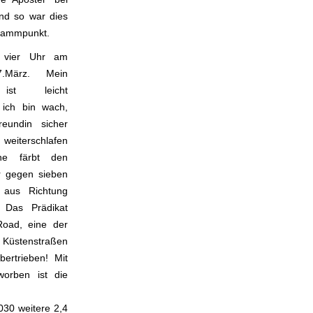
nd so war dies
grammpunkt.
 vier Uhr am
.März. Mein
 ist leicht
 ich bin wach,
eundin sicher
weiterschlafen
ne färbt den
r gegen sieben
aus Richtung
. Das Prädikat
oad, eine der
 Küstenstraßen
bertrieben! Mit
orben ist die
030 weitere 2,4