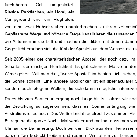
furchtbaren Ort umgestaltet.
Riesige Parkflächen, ein Hotel, ein
Campground und ein Flughafen,
von dem zwei Hubschrauber ununterbrochen zu ihren zehnminüt
Gepflasterte Wege und hölzerne Stege kanalisieren die tausenden 
wie Antennen in die Luft und machen die Bilder, mit denen dann 
Gegenlicht erheben sich die fünf der Apostel aus dem Wasser, die ni
Seit 2005 einer der charakteristischen Apostel, der noch dazu i
Schatten der einstigen Herrlichkeit. Es gibt schönere Motive an
Wege gehen. Will man die „Twelve Apostel“ im besten Licht sehen,
die Sonne scheint. Eine andere Möglichkeit ist ein spektakulärer
sondern auch fotogene Wolken, die sich dann in möglichst intensive
Da es bis zum Sonnenuntergang noch lange hin ist, fahren wir noc
die Bewölkung so zugenommen, dass ein Sonnenuntergang wie bes
Australiens ist es auch. Das Wetter bricht regelrecht zusammen. Al
Es regnete die ganze Nacht. Mal weniger und mal so, dass man vo
Uhr auf die Dämmerung. Doch bei dem Blick aus dem Terrassenfen
ganzen Tag bedeckt bleiben und regnen. Wir fahren zur London 