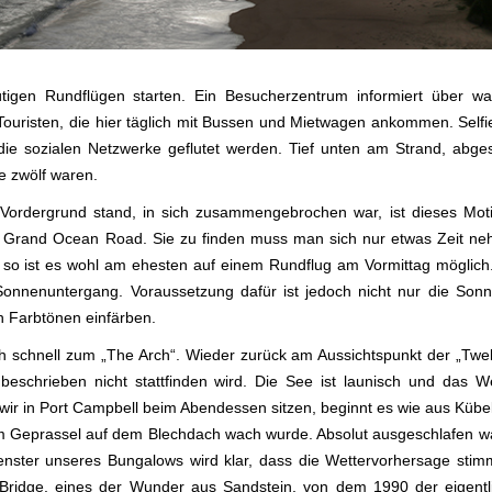
igen Rundflügen starten. Ein Besucherzentrum informiert über w
Touristen, die hier täglich mit Bussen und Mietwagen ankommen. Self
die sozialen Netzwerke geflutet werden. Tief unten am Strand, abge
e zwölf waren.
m Vordergrund stand, in sich zusammengebrochen war, ist dieses Mot
 der Grand Ocean Road. Sie zu finden muss man sich nur etwas Zeit 
 so ist es wohl am ehesten auf einem Rundflug am Vormittag möglich
 Sonnenuntergang. Voraussetzung dafür ist jedoch nicht nur die Son
n Farbtönen einfärben.
h schnell zum „The Arch“. Wieder zurück am Aussichtspunkt der „Twel
chrieben nicht stattfinden wird. Die See ist launisch und das W
s wir in Port Campbell beim Abendessen sitzen, beginnt es wie aus Kübe
m Geprassel auf dem Blechdach wach wurde. Absolut ausgeschlafen wa
ster unseres Bungalows wird klar, dass die Wettervorhersage stimm
Bridge, eines der Wunder aus Sandstein, von dem 1990 der eigentli