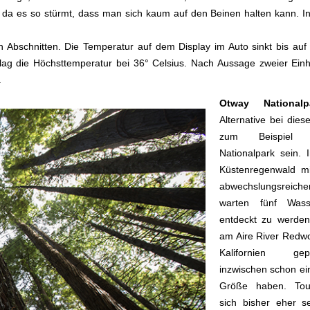
rig, da es so stürmt, dass man sich kaum auf den Beinen halten kann. 
Abschnitten. Die Temperatur auf dem Display im Auto sinkt bis auf 
 lag die Höchsttemperatur bei 36° Celsius. Nach Aussage zweier Einh
.
Otway Nationa
Alternative bei die
zum Beispiel
Nationalpark sein.
Küstenregenwald mi
abwechslungsreich
warten fünf Wasse
entdeckt zu werde
am Aire River Red
Kalifornien ge
inzwischen schon ein
Größe haben. Tour
sich bisher eher s