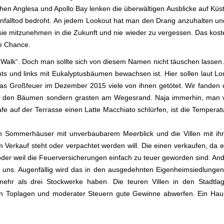
en Anglesa und Apollo Bay lenken die überwältigen Ausblicke auf Küs
falltod bedroht. An jedem Lookout hat man den Drang anzuhalten un
 sie mitzunehmen in die Zukunft und nie wieder zu vergessen. Das kost
ne Chance.
 Walk“. Doch man sollte sich von diesem Namen nicht täuschen lassen. 
 und links mit Eukalyptusbäumen bewachsen ist. Hier sollen laut Lon
as Großfeuer im Dezember 2015 viele von ihnen getötet. Wir fanden 
in den Bäumen sondern grasten am Wegesrand. Naja immerhin, man wil
 auf der Terrasse einen Latte Macchiato schlürfen, ist die Temperat
 Sommerhäuser mit unverbaubarem Meerblick und die Villen mit ihre
zum Verkauf steht oder verpachtet werden will. Die einen verkaufen, da
 oder weil die Feuerversicherungen einfach zu teuer geworden sind. An
ei uns. Augenfällig wird das in den ausgedehnten Eigenheimsiedlungen
mehr als drei Stockwerke haben. Die teuren Villen in den Stadtlag
den Toplagen und moderater Steuern gute Gewinne abwerfen. Ein Hau