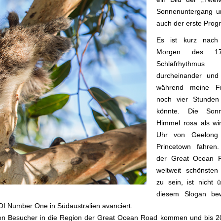
Sonnenuntergang u
auch der erste Pro
Es ist kurz nach
Morgen des 17
Schlafrhythmus
durcheinander und
während meine Fr
noch vier Stunden 
könnte. Die Son
Himmel rosa als wi
Uhr von Geelong 
Princetown fahren
der Great Ocean R
weltweit schönsten
zu sein, ist nicht ü
diesem Slogan bew
OI Number One in Südaustralien avanciert.
lionen Besucher in die Region der Great Ocean Road kommen und bis 2