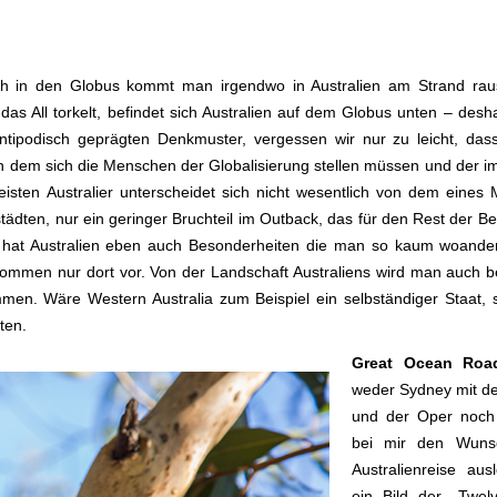
 in den Globus kommt man irgendwo in Australien am Strand rau
das All torkelt, befindet sich Australien auf dem Globus unten – des
antipodisch geprägten Denkmuster, vergessen wir nur zu leicht, dass
, in dem sich die Menschen der Globalisierung stellen müssen und der i
ten Australier unterscheidet sich nicht wesentlich von dem eines M
städten, nur ein geringer Bruchteil im Outback, das für den Rest der 
ch hat Australien eben auch Besonderheiten die man so kaum woande
 kommen nur dort vor. Von der Landschaft Australiens wird man auch 
men. Wäre Western Australia zum Beispiel ein selbständiger Staat,
ten.
Great Ocean Ro
weder Sydney mit d
und der Oper noch 
bei mir den Wuns
Australienreise au
ein Bild der „Twel