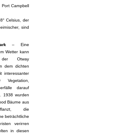
In Port Campbell
8° Celsius, der
eimischer, sind
lpark
– Eine
sem Wetter kann
 der Otway
 In dem dichten
t interessanter
er Vegetation,
rfälle darauf
n. 1938 wurden
wood Bäume aus
pflanzt, die
e beträchtliche
isten verirren
elten in diesen