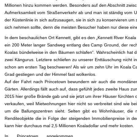
Millionen hinzu kommen werden. Besonders auf den Abschnitt zwisch
Aufmerksamkeit vom Straßenverkehr ab und man ist ständig vom Un
der Küstenlinie in sich aufzusaugen, sie in sich zu konservieren um
sich nehmen sollte, denn die meisten Besucher haben nur diese ei
In dem beschaulichen Ort Kennett, gibt es den „Kennett River Koala
ein 200 Meter langer Sandweg entlang des Camp Ground, der rechts
Koalas bündelweise in den Bäumen schlafen“. Wahrscheinlich hat d
zwei Kängurus. Letztere schliefen zu unserer Enttäuschung nicht 
schon am ersten Tag beschweren! Als wir um zehn Uhr im Koala Cafe
Grad gestiegen und der Himmel fast wolkenlos.
Auf der Fahrt nach Princetown bewundern wir auch die mondänen
Gärten. Allerdings fällt auch auf, dass gefühlt jedes zweite Haus 
2015 hier große Brände gab und sie jetzt um ihrer Häuser fürchten
verkaufen, weil Mietwohnungen hier nicht so verbreitet sind wie b
um die Ballungszentren sieht. Selten gibt es Wohnhäuser, die 
Renditeobjekte die in Folge der steigenden Immobilienpreise in 
kann hier durchaus mal 2,5 Millionen Koaladollar und mehr kosten.
In Princetown angekommen,