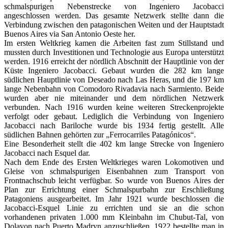
schmalspurigen Nebenstrecke von Ingeniero Jacobacci
angeschlossen werden. Das gesamte Netzwerk stellte dann die
Verbindung zwischen den patagonischen Weiten und der Hauptstadt
Buenos Aires via San Antonio Oeste her.
Im ersten Weltkrieg kamen die Arbeiten fast zum Stillstand und
mussten durch Investitionen und Technologie aus Europa unterstützt
werden. 1916 erreicht der nördlich Abschnitt der Hauptlinie von der
Küste Ingeniero Jacobacci. Gebaut wurden die 282 km lange
südlichen Hauptlinie von Deseado nach Las Heras, und die 197 km
lange Nebenbahn von Comodoro Rivadavia nach Sarmiento. Beide
wurden aber nie miteinander und dem nördlichen Netzwerk
verbunden. Nach 1916 wurden keine weiteren Streckenprojekte
verfolgt oder gebaut. Lediglich die Verbindung von Ingeniero
Jacobacci nach Bariloche wurde bis 1934 fertig gestellt. Alle
südlichen Bahnen gehörten zur „Ferrocarriles Patagónicos“.
Eine Besonderheit stellt die 402 km lange Strecke von Ingeniero
Jacobacci nach Esquel dar.
Nach dem Ende des Ersten Weltkrieges waren Lokomotiven und
Gleise von schmalspurigen Eisenbahnen zum Transport von
Frontnachschub leicht verfügbar. So wurde von Buenos Aires der
Plan zur Errichtung einer Schmalspurbahn zur Erschließung
Patagoniens ausgearbeitet. Im Jahr 1921 wurde beschlossen die
Jacobacci-Esquel Linie zu errichten und sie an die schon
vorhandenen privaten 1.000 mm Kleinbahn im Chubut-Tal, von
Dolavon nach Puerto Madryn anzuschließen. 1922 bestellte man in