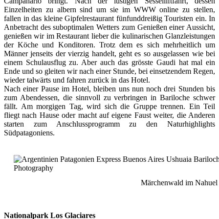
Campanario bringt. Nach der lustigen Sesselliftfahrt, dessen
Einzelheiten zu albern sind um sie im WWW online zu stellen,
fallen in das kleine Gipfelrestaurant fünfunddreißig Touristen ein. In
Anbetracht des suboptimalen Wetters zum Genießen einer Aussicht,
genießen wir im Restaurant lieber die kulinarischen Glanzleistungen
der Köche und Konditoren. Trotz dem es sich mehrheitlich um
Männer jenseits der vierzig handelt, geht es so ausgelassen wie bei
einem Schulausflug zu. Aber auch das grösste Gaudi hat mal ein
Ende und so gleiten wir nach einer Stunde, bei einsetzendem Regen,
wieder talwärts und fahren zurück in das Hotel.
Nach einer Pause im Hotel, bleiben uns nun noch drei Stunden bis
zum Abendessen, die sinnvoll zu verbringen in Bariloche schwer
fällt. Am morgigen Tag, wird sich die Gruppe trennen. Ein Teil
fliegt nach Hause oder macht auf eigene Faust weiter, die Anderen
starten zum Anschlussprogramm zu den Naturhighlights
Südpatagoniens.
Märchenwald im Nahuel 
Nationalpark Los Glaciares