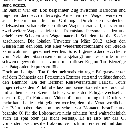
stand gesetzt.
Im Januar war ein Lok bespannter Zug zwischen Bariloche und
Ingeniero Jacobacci unterwegs. An einem der Wagen waren von
acht Federn nur drei in Ordnung. Durch den schlechten
Gleiszustand schaukelte sich dieser Wagen derart auf, dass er und
zwei weitere Wagen entgleisten. Es entstand Personenschaden und
erheblicher Schaden am Wagenmaterial. Seit dem ist die Stecke
geschlossen. Die lokalen Unwetter im März 2012 gaben den
Gleisen nun den Rest. Mit einer Wiederinbetriebnahme der Strecke
kann wohl nicht gerechnet werden. So ist Ingeniero Jacobacci heute
von Netz der Staatseisenbahn abgehängt und es dürfte umso
schwerer geworden sein von dort in dieser Region Touristenzüge
des Patagonien Express zu füllen.
Doch am heutigen Tag findet mehrmals ein reger Fahrgastwechsel
auf dem Bahnsteig des Patagonien Express statt und verlässt danach
den Bahnhof. Da der Berliner Reiseveranstalter FarRail Tours
ungern etwas dem Zufall überlässt und seine Sonderfahrten auch oft
mit authentischen Szenen belebt, wurde der Fahrgastwechsel an
diesem Tag für Foto- und Videoaufnahmen arrangiert. Doch viel
mehr kann heute nicht gefahren werden, denn die Verantwortlichen
der Bahn haben das von uns schon vor Monaten bestellte und
bezahlte Öl für die Lokomotive nicht erhalten (und wahrscheinlich
auch zu spät oder gar nicht bestellt). Es ist also nur das Öl
vorhanden, welches die Lokomotive noch im Tender hat und damit