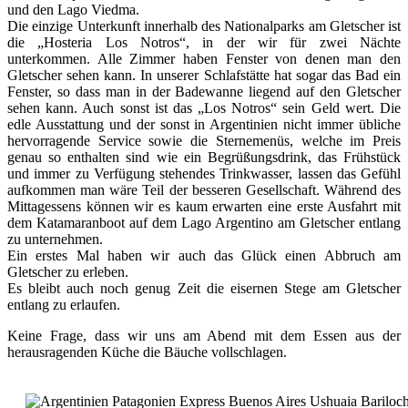
und den Lago Viedma.
Die einzige Unterkunft innerhalb des Nationalparks am Gletscher ist
die „Hosteria Los Notros“, in der wir für zwei Nächte
unterkommen. Alle Zimmer haben Fenster von denen man den
Gletscher sehen kann. In unserer Schlafstätte hat sogar das Bad ein
Fenster, so dass man in der Badewanne liegend auf den Gletscher
sehen kann. Auch sonst ist das „Los Notros“ sein Geld wert. Die
edle Ausstattung und der sonst in Argentinien nicht immer übliche
hervorragende Service sowie die Sternemenüs, welche im Preis
genau so enthalten sind wie ein Begrüßungsdrink, das Frühstück
und immer zu Verfügung stehendes Trinkwasser, lassen das Gefühl
aufkommen man wäre Teil der besseren Gesellschaft. Während des
Mittagessens können wir es kaum erwarten eine erste Ausfahrt mit
dem Katamaranboot auf dem Lago Argentino am Gletscher entlang
zu unternehmen.
Ein erstes Mal haben wir auch das Glück einen Abbruch am
Gletscher zu erleben.
Es bleibt auch noch genug Zeit die eisernen Stege am Gletscher
entlang zu erlaufen.
Keine Frage, dass wir uns am Abend mit dem Essen aus der
herausragenden Küche die Bäuche vollschlagen.