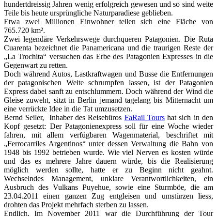
hundertdreissig Jahren wenig erfolgreich gewesen und so sind weite
Teile bis heute ursprüngliche Naturparadiese geblieben.
Etwa zwei Millionen Einwohner teilen sich eine Fläche von
765.720 km².
Zwei legendäre Verkehrswege durchqueren Patagonien. Die Ruta
Cuarenta bezeichnet die Panamericana und die traurigen Reste der
„La Trochita“ versuchen das Erbe des Patagonien Expresses in die
Gegenwart zu retten.
Doch während Autos, Lastkraftwagen und Busse die Entfernungen
der patagonischen Weite schrumpfen lassen, ist der Patagonien
Express dabei sanft zu entschlummern. Doch während der Wind die
Gleise zuweht, sitzt in Berlin jemand tagelang bis Mitternacht um
eine verrückte Idee in die Tat umzusetzen.
Bernd Seiler, Inhaber des Reisebüros
FaRail Tours
hat sich in den
Kopf gesetzt: Der Patagonienexpress soll für eine Woche wieder
fahren, mit allem verfügbaren Wagenmaterial, beschriftet mit
„Ferrocarriles Argentinos“ unter dessen Verwaltung die Bahn von
1948 bis 1992 betrieben wurde. Wie viel Nerven es kosten würde
und das es mehrere Jahre dauern würde, bis die Realisierung
möglich werden sollte, hatte er zu Beginn nicht geahnt.
Wechselndes Management, unklare Verantwortlichkeiten, ein
Ausbruch des Vulkans Puyehue, sowie eine Sturmböe, die am
23.04.2011 einen ganzen Zug entgleisen und umstürzen liess,
drohten das Projekt mehrfach sterben zu lassen.
Endlich. Im November 2011 war die Durchführung der Tour