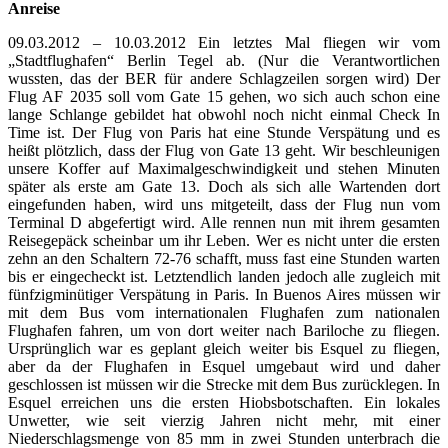
Anreise
09.03.2012 – 10.03.2012 Ein letztes Mal fliegen wir vom
„Stadtflughafen“ Berlin Tegel ab. (Nur die Verantwortlichen
wussten, das der BER für andere Schlagzeilen sorgen wird) Der
Flug AF 2035 soll vom Gate 15 gehen, wo sich auch schon eine
lange Schlange gebildet hat obwohl noch nicht einmal Check In
Time ist. Der Flug von Paris hat eine Stunde Verspätung und es
heißt plötzlich, dass der Flug von Gate 13 geht. Wir beschleunigen
unsere Koffer auf Maximalgeschwindigkeit und stehen Minuten
später als erste am Gate 13. Doch als sich alle Wartenden dort
eingefunden haben, wird uns mitgeteilt, dass der Flug nun vom
Terminal D abgefertigt wird. Alle rennen nun mit ihrem gesamten
Reisegepäck scheinbar um ihr Leben. Wer es nicht unter die ersten
zehn an den Schaltern 72-76 schafft, muss fast eine Stunden warten
bis er eingecheckt ist. Letztendlich landen jedoch alle zugleich mit
fünfzigminütiger Verspätung in Paris. In Buenos Aires müssen wir
mit dem Bus vom internationalen Flughafen zum nationalen
Flughafen fahren, um von dort weiter nach Bariloche zu fliegen.
Ursprünglich war es geplant gleich weiter bis Esquel zu fliegen,
aber da der Flughafen in Esquel umgebaut wird und daher
geschlossen ist müssen wir die Strecke mit dem Bus zurücklegen. In
Esquel erreichen uns die ersten Hiobsbotschaften. Ein lokales
Unwetter, wie seit vierzig Jahren nicht mehr, mit einer
Niederschlagsmenge von 85 mm in zwei Stunden unterbrach die