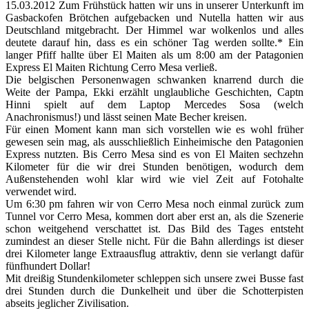
15.03.2012 Zum Frühstück hatten wir uns in unserer Unterkunft im
Gasbackofen Brötchen aufgebacken und Nutella hatten wir aus
Deutschland mitgebracht. Der Himmel war wolkenlos und alles
deutete darauf hin, dass es ein schöner Tag werden sollte.* Ein
langer Pfiff hallte über El Maiten als um 8:00 am der Patagonien
Express El Maiten Richtung Cerro Mesa verließ.
Die belgischen Personenwagen schwanken knarrend durch die
Weite der Pampa, Ekki erzählt unglaubliche Geschichten, Captn
Hinni spielt auf dem Laptop Mercedes Sosa (welch
Anachronismus!) und lässt seinen Mate Becher kreisen.
Für einen Moment kann man sich vorstellen wie es wohl früher
gewesen sein mag, als ausschließlich Einheimische den Patagonien
Express nutzten. Bis Cerro Mesa sind es von El Maiten sechzehn
Kilometer für die wir drei Stunden benötigen, wodurch dem
Außenstehenden wohl klar wird wie viel Zeit auf Fotohalte
verwendet wird.
Um 6:30 pm fahren wir von Cerro Mesa noch einmal zurück zum
Tunnel vor Cerro Mesa, kommen dort aber erst an, als die Szenerie
schon weitgehend verschattet ist. Das Bild des Tages entsteht
zumindest an dieser Stelle nicht. Für die Bahn allerdings ist dieser
drei Kilometer lange Extraausflug attraktiv, denn sie verlangt dafür
fünfhundert Dollar!
Mit dreißig Stundenkilometer schleppen sich unsere zwei Busse fast
drei Stunden durch die Dunkelheit und über die Schotterpisten
abseits jeglicher Zivilisation.