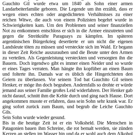
Gauchito Gil wurde etwa um 1840 als Sohn einer armen
Landarbeiterfamilie geboren. Die Legende um ihn erzählt, dass er
wegen eines echten oder angedichteten Verhältnisses zu einer
reichen Witwe, die auch von einem Polizisten begehrt wurde in
Schwierigkeiten kam. Um den Problemen und seiner finanziellen
Not zu entkommen entschloss er sich in die Armee einzutreten und
gegen die Streitkräfte Paraguays zu kämpfen. Im späteren
argentinischen Bürgerkrieg desertierte er um nicht die eigenen
Landsleute töten zu müssen und versteckte sich im Wald. Er begann
in dieser Zeit Reiche auszurauben und die Beute unter den Armen
zu verteilen. Als Gegenleistung versteckten und versorgten ihn die
Bauern. Doch irgendwo gibt es immer einen Neider und so wurde
er eines Tages verraten. Man hängte ihn kopfüber an einen Baum
und folterte ihn. Damals war es üblich die Hingerichteten den
Geiern zu überlassen. Vor seinem Tod bat Gauchito Gil seinen
Henker, er möge ihn doch begraben. Andernfalls so drohte er würde
jemand aus seiner Familie großes Leid widerfahren. Der Henker gab
nicht darauf, schnitt ihm die Kehle durch und ging nach Hause. Dort
angekommen musste er erfahren, dass sein Sohn sehr krank war. Er
ging sofort zurück zum Baum, und begrub die Leiche Gauchito
Gils.
Sein Sohn wurde wieder gesund.
Bis in die heutige Zeit ist er ein Volksheld. Die Menschen in
Patagonien bauen ihm Schreine, die rot bemalt werden, sie zünden
Kerzen an stellen im Wasser hin und da er wohl auch dem Alkohol