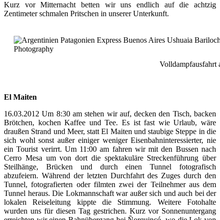
Kurz vor Mitternacht betten wir uns endlich auf die achtzig
Zentimeter schmalen Pritschen in unserer Unterkunft.
Volldampfausfahrt 
El Maiten
16.03.2012 Um 8:30 am stehen wir auf, decken den Tisch, backen
Brötchen, kochen Kaffee und Tee. Es ist fast wie Urlaub, wäre
draußen Strand und Meer, statt El Maiten und staubige Steppe in die
sich wohl sonst außer einiger weniger Eisenbahninteressierter, nie
ein Tourist verirrt. Um 11:00 am fahren wir mit den Bussen nach
Cerro Mesa um von dort die spektakuläre Streckenführung über
Steilhänge, Brücken und durch einen Tunnel fotografisch
abzufeiern. Während der letzten Durchfahrt des Zuges durch den
Tunnel, fotografierten oder filmten zwei der Teilnehmer aus dem
Tunnel heraus. Die Lokmannschaft war außer sich und auch bei der
lokalen Reiseleitung kippte die Stimmung. Weitere Fotohalte
wurden uns für diesen Tag gestrichen. Kurz vor Sonnenuntergang
erreichten wir einen Bahnübergang bei Ñorquincó, wo die Lok von