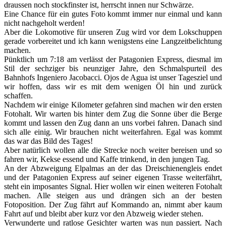
draussen noch stockfinster ist, herrscht innen nur Schwärze.
Eine Chance für ein gutes Foto kommt immer nur einmal und kann
nicht nachgeholt werden!
Aber die Lokomotive für unseren Zug wird vor dem Lokschuppen
gerade vorbereitet und ich kann wenigstens eine Langzeitbelichtung
machen.
Pünktlich um 7:18 am verlässt der Patagonien Express, diesmal im
Stil der sechziger bis neunziger Jahre, den Schmalspurteil des
Bahnhofs Ingeniero Jacobacci. Ojos de Agua ist unser Tagesziel und
wir hoffen, dass wir es mit dem wenigen Öl hin und zurück
schaffen.
Nachdem wir einige Kilometer gefahren sind machen wir den ersten
Fotohalt. Wir warten bis hinter dem Zug die Sonne über die Berge
kommt und lassen den Zug dann an uns vorbei fahren. Danach sind
sich alle einig. Wir brauchen nicht weiterfahren. Egal was kommt
das war das Bild des Tages!
Aber natürlich wollen alle die Strecke noch weiter bereisen und so
fahren wir, Kekse essend und Kaffe trinkend, in den jungen Tag.
An der Abzweigung Elpalmas an der das Dreischienengleis endet
und der Patagonien Express auf seiner eigenen Trasse weiterfährt,
steht ein imposantes Signal. Hier wollen wir einen weiteren Fotohalt
machen. Alle steigen aus und drängen sich an der besten
Fotoposition. Der Zug fährt auf Kommando an, nimmt aber kaum
Fahrt auf und bleibt aber kurz vor den Abzweig wieder stehen.
Verwunderte und ratlose Gesichter warten was nun passiert. Nach