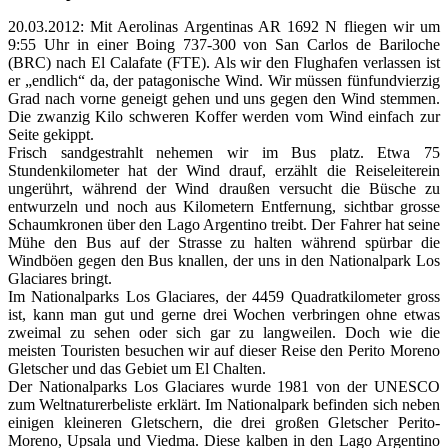
20.03.2012: Mit Aerolinas Argentinas AR 1692 N fliegen wir um
9:55 Uhr in einer Boing 737-300 von San Carlos de Bariloche
(BRC) nach El Calafate (FTE). Als wir den Flughafen verlassen ist
er „endlich“ da, der patagonische Wind. Wir müssen fünfundvierzig
Grad nach vorne geneigt gehen und uns gegen den Wind stemmen.
Die zwanzig Kilo schweren Koffer werden vom Wind einfach zur
Seite gekippt.
Frisch sandgestrahlt nehemen wir im Bus platz. Etwa 75
Stundenkilometer hat der Wind drauf, erzählt die Reiseleiterein
ungerührt, während der Wind draußen versucht die Büsche zu
entwurzeln und noch aus Kilometern Entfernung, sichtbar grosse
Schaumkronen über den Lago Argentino treibt. Der Fahrer hat seine
Mühe den Bus auf der Strasse zu halten während spürbar die
Windböen gegen den Bus knallen, der uns in den Nationalpark Los
Glaciares bringt.
Im Nationalparks Los Glaciares, der 4459 Quadratkilometer gross
ist, kann man gut und gerne drei Wochen verbringen ohne etwas
zweimal zu sehen oder sich gar zu langweilen. Doch wie die
meisten Touristen besuchen wir auf dieser Reise den Perito Moreno
Gletscher und das Gebiet um El Chalten.
Der Nationalparks Los Glaciares wurde 1981 von der UNESCO
zum Weltnaturerbeliste erklärt. Im Nationalpark befinden sich neben
einigen kleineren Gletschern, die drei großen Gletscher Perito-
Moreno, Upsala und Viedma. Diese kalben in den Lago Argentino