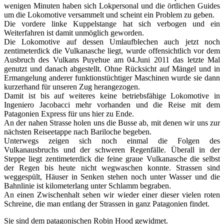
wenigen Minuten haben sich Lokpersonal und die örtlichen Guides
um die Lokomotive versammelt und scheint ein Problem zu geben.
Die vordere linke Kuppelstange hat sich verbogen und ein
Weiterfahren ist damit unmöglich geworden.
Die Lokomotive auf dessen Umlaufblechen auch jetzt noch
zentimeterdick die Vulkanasche liegt, wurde offensichtlich vor dem
Ausbruch des Vulkans Puyehue am 04.Juni 2011 das letzte Mal
genutzt und danach abgestellt. Ohne Rücksicht auf Mängel und in
Ermangelung anderer funktionstüchtiger Maschinen wurde sie dann
kurzerhand für unseren Zug herangezogen.
Damit ist bis auf weiteres keine betriebsfähige Lokomotive in
Ingeniero Jacobacci mehr vorhanden und die Reise mit dem
Patagonien Express für uns hier zu Ende.
An der nahen Strasse holen uns die Busse ab, mit denen wir uns zur
nächsten Reiseetappe nach Bariloche begeben.
Unterwegs zeigen sich noch einmal die Folgen des
Vulkanausbruchs und der schweren Regenfälle. Überall in der
Steppe liegt zentimeterdick die feine graue Vulkanasche die selbst
der Regen bis heute nicht wegwaschen konnte. Strassen sind
weggespült, Häuser in Senken stehen noch unter Wasser und die
Bahnlinie ist kilometerlang unter Schlamm begraben.
An einen Zwischenhalt sehen wir wieder einer dieser vielen roten
Schreine, die man entlang der Strassen in ganz Patagonien findet.
Sie sind dem patagonischen Robin Hood gewidmet.