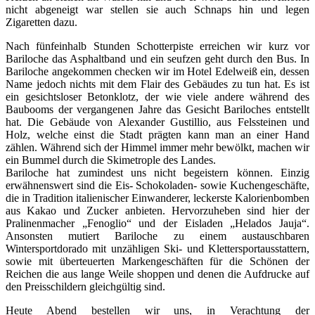
nicht abgeneigt war stellen sie auch Schnaps hin und legen
Zigaretten dazu.
Nach fünfeinhalb Stunden Schotterpiste erreichen wir kurz vor
Bariloche das Asphaltband und ein seufzen geht durch den Bus. In
Bariloche angekommen checken wir im Hotel Edelweiß ein, dessen
Name jedoch nichts mit dem Flair des Gebäudes zu tun hat. Es ist
ein gesichtsloser Betonklotz, der wie viele andere während des
Baubooms der vergangenen Jahre das Gesicht Bariloches entstellt
hat. Die Gebäude von Alexander Gustillio, aus Felssteinen und
Holz, welche einst die Stadt prägten kann man an einer Hand
zählen. Während sich der Himmel immer mehr bewölkt, machen wir
ein Bummel durch die Skimetrople des Landes.
Bariloche hat zumindest uns nicht begeistern können. Einzig
erwähnenswert sind die Eis- Schokoladen- sowie Kuchengeschäfte,
die in Tradition italienischer Einwanderer, leckerste Kalorienbomben
aus Kakao und Zucker anbieten. Hervorzuheben sind hier der
Pralinenmacher „Fenoglio“ und der Eisladen „Helados Jauja“.
Ansonsten mutiert Bariloche zu einem austauschbaren
Wintersportdorado mit unzähligen Ski- und Klettersportausstattern,
sowie mit überteuerten Markengeschäften für die Schönen der
Reichen die aus lange Weile shoppen und denen die Aufdrucke auf
den Preisschildern gleichgültig sind.
Heute Abend bestellen wir uns, in Verachtung der