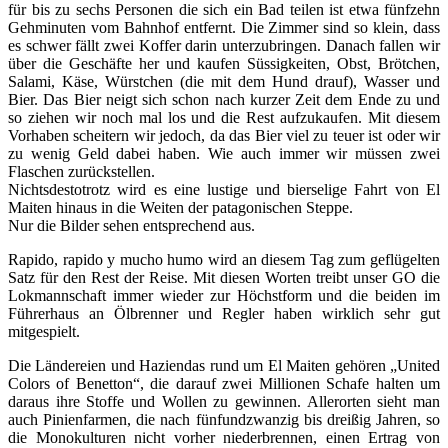
für bis zu sechs Personen die sich ein Bad teilen ist etwa fünfzehn
Gehminuten vom Bahnhof entfernt. Die Zimmer sind so klein, dass
es schwer fällt zwei Koffer darin unterzubringen. Danach fallen wir
über die Geschäfte her und kaufen Süssigkeiten, Obst, Brötchen,
Salami, Käse, Würstchen (die mit dem Hund drauf), Wasser und
Bier. Das Bier neigt sich schon nach kurzer Zeit dem Ende zu und
so ziehen wir noch mal los und die Rest aufzukaufen. Mit diesem
Vorhaben scheitern wir jedoch, da das Bier viel zu teuer ist oder wir
zu wenig Geld dabei haben. Wie auch immer wir müssen zwei
Flaschen zurückstellen.
Nichtsdestotrotz wird es eine lustige und bierselige Fahrt von El
Maiten hinaus in die Weiten der patagonischen Steppe.
Nur die Bilder sehen entsprechend aus.
Rapido, rapido y mucho humo wird an diesem Tag zum geflügelten
Satz für den Rest der Reise. Mit diesen Worten treibt unser GO die
Lokmannschaft immer wieder zur Höchstform und die beiden im
Führerhaus an Ölbrenner und Regler haben wirklich sehr gut
mitgespielt.
Die Ländereien und Haziendas rund um El Maiten gehören „United
Colors of Benetton“, die darauf zwei Millionen Schafe halten um
daraus ihre Stoffe und Wollen zu gewinnen. Allerorten sieht man
auch Pinienfarmen, die nach fünfundzwanzig bis dreißig Jahren, so
die Monokulturen nicht vorher niederbrennen, einen Ertrag von