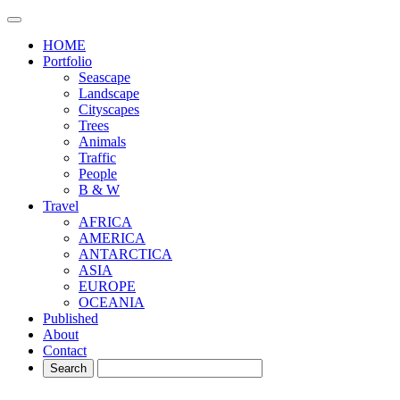
HOME
Portfolio
Seascape
Landscape
Cityscapes
Trees
Animals
Traffic
People
B & W
Travel
AFRICA
AMERICA
ANTARCTICA
ASIA
EUROPE
OCEANIA
Published
About
Contact