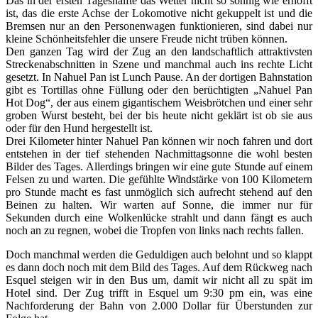
Das in der ersten Tageshälfte das Wetter nicht so sonnig wie erhofft
ist, das die erste Achse der Lokomotive nicht gekuppelt ist und die
Bremsen nur an den Personenwagen funktionieren, sind dabei nur
kleine Schönheitsfehler die unsere Freude nicht trüben können.
Den ganzen Tag wird der Zug an den landschaftlich attraktivsten
Streckenabschnitten in Szene und manchmal auch ins rechte Licht
gesetzt. In Nahuel Pan ist Lunch Pause. An der dortigen Bahnstation
gibt es Tortillas ohne Füllung oder den berüchtigten „Nahuel Pan
Hot Dog“, der aus einem gigantischem Weisbrötchen und einer sehr
groben Wurst besteht, bei der bis heute nicht geklärt ist ob sie aus
oder für den Hund hergestellt ist.
Drei Kilometer hinter Nahuel Pan können wir noch fahren und dort
entstehen in der tief stehenden Nachmittagsonne die wohl besten
Bilder des Tages. Allerdings bringen wir eine gute Stunde auf einem
Felsen zu und warten. Die gefühlte Windstärke von 100 Kilometern
pro Stunde macht es fast unmöglich sich aufrecht stehend auf den
Beinen zu halten. Wir warten auf Sonne, die immer nur für
Sekunden durch eine Wolkenlücke strahlt und dann fängt es auch
noch an zu regnen, wobei die Tropfen von links nach rechts fallen.
Doch manchmal werden die Geduldigen auch belohnt und so klappt
es dann doch noch mit dem Bild des Tages. Auf dem Rückweg nach
Esquel steigen wir in den Bus um, damit wir nicht all zu spät im
Hotel sind. Der Zug trifft in Esquel um 9:30 pm ein, was eine
Nachforderung der Bahn von 2.000 Dollar für Überstunden zur