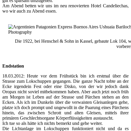
gilt es sparsam umzugehen.
Am Abend betten wir uns im neu renovierten Hotel Candeliechas,
wo wir auch zu Abend essen.
Die 1922, bei Henschel & Sohn in Kassel, gebaute Lok 104, w
vorberei
Endstation
18.03.2012: Heute vor dem Frühstück bin ich erstmal über die
Strasse zum Lokschuppen gegangen. Die ganze Nacht tobte an der
Ecke irgendein Fest oder eine Disko, von der wir jedoch dank
Oropax nicht soviel mitbekommen haben. Aber auch jetzt noch früh
am Morgen ist Leben auf der Strasse und Pärchen stehen an den
Ecken. Als ich im Dunkeln über die verwaisten Gleisanlegen gehe,
platze ich doch prompt und ungewollt in die Paarung eines Pärchens
hinein, das zwischen Schrott und alten Gleisen, mittels ihrer
primären Geschlechtsorgane Körperflüssigkeiten austauscht.
Ich tue so als hätte ich nichts bemerkt und gehe weiter.
Die Lichtanlage im Lokschuppen funktioniert nicht und da es