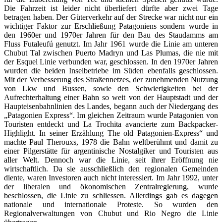
Die Fahrzeit ist leider nicht überliefert dürfte aber zwei Tage
betragen haben. Der Güterverkehr auf der Strecke war nicht nur ein
wichtiger Faktor zur Erschließung Patagoniens sondern wurde in
den 1960er und 1970er Jahren für den Bau des Staudamms am
Fluss Futaleufú genutzt. Im Jahr 1961 wurde die Linie am unteren
Chubut Tal zwischen Puerto Madryn und Las Plumas, die nie mit
der Esquel Linie verbunden war, geschlossen. In den 1970er Jahren
wurden die beiden Inselbetriebe im Süden ebenfalls geschlossen.
Mit der Verbesserung des Straßennetzes, der zunehmenden Nutzung
von Lkw und Bussen, sowie den Schwierigkeiten bei der
Aufrechterhaltung einer Bahn so weit von der Hauptstadt und der
Haupteisenbahnlinien des Landes, begann auch der Niedergang des
„Patagonien Express“. Im gleichen Zeitraum wurde Patagonien von
Touristen entdeckt und La Trochita avancierte zum Backpacker-
Highlight. In seiner Erzählung The old Patagonien-Express“ und
machte Paul Therouxs, 1978 die Bahn weltberühmt und damit zu
einer Pilgerstätte für argentinische Nostalgiker und Touristen aus
aller Welt. Dennoch war die Linie, seit ihrer Eröffnung nie
wirtschaftlich. Da sie ausschließlich den regionalen Gemeinden
diente, waren Investoren auch nicht interessiert. Im Jahr 1992, unter
der liberalen und ökonomischen Zentralregierung, wurde
beschlossen, die Linie zu schliessen. Allerdings gab es dagegen
nationale und internationale Proteste. So wurden den
Regionalverwaltungen von Chubut und Rio Negro die Linie