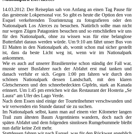
14.03.2012: Der Reiseplan sah von Anfang an einen Tag Pause für
das gestresste Lokpersonal vor. So gibt es heute die Option den von
Esquel verkehrenden Touristenzug zu fotografieren oder den
Nationalpark Los Alerces zu besuchen. Natürlich sollte man nicht
nur wegen Zügen Patagonien besuchen und so entschließen wir uns
für den Nationalpark, ohne zu wissen was für eine belanglose
Butterfahrt daraus werden würde. Um 9:10 am fährt unser Bus von
El Maiten in den Nationalpark ab, womit schon mal sicher gestellt
ist, dass da beste Licht weg ist, wenn wir im Nationalpark
ankommen.
Wie es auch auf unserer Brasilienreise schon ständig der Fall war,
musste unser Busfahrer nach der Abfahrt erst mal tanken und
danach verfuhr er sich. Gegen 1:00 pm fahren wir durch den
schönen Nationalpark dessen Landschaft, mit den klaren
Gletscherseen und den schneebedeckten Gipfeln, stark an Kanada
erinnert. Um 1:45 pm erreichen wir das Restaurant der Hosteria „Se
Laura“ am Ufer des Lago Verde.
Nach dem Essen sind einige der Tourteilnehmer verschwunden und
wir verwenden ein Stunde darauf sie zu suchen.
Im Nationalpark selbst, kann man auf einem vier Kilometer langen
Trail zum ältesten Baum Argentiniens wandern, doch nach der
späten Abfahrt und dem folgenden sinnlosen Rumgebummele bleibt
nun dafür keine Zeit mehr.
Stattdessen fahren wir nach Esquel, was für den Rückweg angeblich