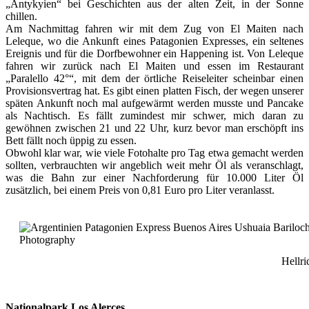
„Antykyien“ bei Geschichten aus der alten Zeit, in der Sonne
chillen.
Am Nachmittag fahren wir mit dem Zug von El Maiten nach
Leleque, wo die Ankunft eines Patagonien Expresses, ein seltenes
Ereignis und für die Dorfbewohner ein Happening ist. Von Leleque
fahren wir zurück nach El Maiten und essen im Restaurant
„Paralello 42°“, mit dem der örtliche Reiseleiter scheinbar einen
Provisionsvertrag hat. Es gibt einen platten Fisch, der wegen unserer
späten Ankunft noch mal aufgewärmt werden musste und Pancake
als Nachtisch. Es fällt zumindest mir schwer, mich daran zu
gewöhnen zwischen 21 und 22 Uhr, kurz bevor man erschöpft ins
Bett fällt noch üppig zu essen.
Obwohl klar war, wie viele Fotohalte pro Tag etwa gemacht werden
sollten, verbrauchten wir angeblich weit mehr Öl als veranschlagt,
was die Bahn zur einer Nachforderung für 10.000 Liter Öl
zusätzlich, bei einem Preis von 0,81 Euro pro Liter veranlasst.
Hellri
Nationalpark Los Alerces