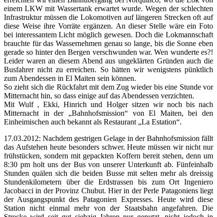
einem LKW mit Wassertank erwartet wurde. Wegen der schlechten
Infrastruktur müssen die Lokomotiven auf längeren Strecken oft auf
diese Weise ihre Vorräte ergänzen. An dieser Stelle wäre ein Foto
bei interessantem Licht möglich gewesen. Doch die Lokmannschaft
brauchte für das Wassernehmen genau so lange, bis die Sonne eben
gerade so hinter den Bergen verschwunden war. Wen wunderte es?!
Leider waren an diesem Abend aus ungeklärten Gründen auch die
Busfahrer nicht zu erreichen. So hätten wir wenigstens pünktlich
zum Abendessen in El Maiten sein können.
So zieht sich die Rückfahrt mit dem Zug wieder bis eine Stunde vor
Mitternacht hin, so dass einige auf das Abendessen verzichten.
Mit Wulf , Ekki, Hinrich und Holger sitzen wir noch bis nach
Mitternacht in der „Bahnhofsmission“ von El Maiten, bei den
Einheimischen auch bekannt als Restaurant „La Estation“.
17.03.2012: Nachdem gestrigen Gelage in der Bahnhofsmission fällt
das Aufstehen heute besonders schwer. Heute müssen wir nicht nur
frühstücken, sondern mit gepackten Koffern bereit stehen, denn um
8:30 pm holt uns der Bus von unserer Unterkunft ab. Fünfeinhalb
Stunden quälen sich die beiden Busse mit selten mehr als dreissig
Stundenkilometern über die Erdstrassen bis zum Ort Ingeniero
Jacobacci in der Provinz Chubut. Hier in der Perle Patagoniens liegt
der Ausgangspunkt des Patagonien Expresses. Heute wird diese
Station nicht einmal mehr von der Staatsbahn angefahren. Die
Strecke wird seit gut siebzig Jahren nur genutzt, nicht jedoch in