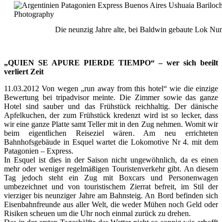
Die neunzig Jahre alte, bei Baldwin gebaute Lok Nu
„QUIEN SE APURE PIERDE TIEMPO“ – wer sich beeilt
verliert Zeit
11.03.2012 Von wegen „run away from this hotel“ wie die einzige
Bewertung bei tripadvisor meinte. Die Zimmer sowie das ganze
Hotel sind sauber und das Frühstück reichhaltig. Der dänische
Apfelkuchen, der zum Frühstück kredenzt wird ist so lecker, dass
wir eine ganze Platte samt Teller mit in den Zug nehmen. Womit wir
beim eigentlichen Reiseziel wären. Am neu errichteten
Bahnhofsgebäude in Esquel wartet die Lokomotive Nr 4. mit dem
Patagonien – Express.
In Esquel ist dies in der Saison nicht ungewöhnlich, da es einen
mehr oder weniger regelmäßigen Touristenverkehr gibt. An diesem
Tag jedoch steht ein Zug mit Boxcars und Personenwagen
umbezeichnet und von touristischem Zierrat befreit, im Stil der
vierziger bis neunziger Jahre am Bahnsteig. An Bord befinden sich
Eisenbahnfreunde aus aller Welt, die weder Mühen noch Geld oder
Risiken scheuen um die Uhr noch einmal zurück zu drehen.