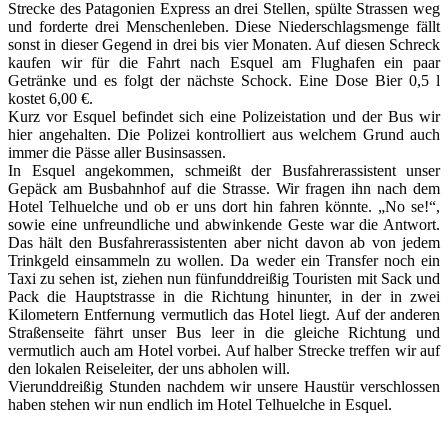
Strecke des Patagonien Express an drei Stellen, spülte Strassen weg
und forderte drei Menschenleben. Diese Niederschlagsmenge fällt
sonst in dieser Gegend in drei bis vier Monaten. Auf diesen Schreck
kaufen wir für die Fahrt nach Esquel am Flughafen ein paar
Getränke und es folgt der nächste Schock. Eine Dose Bier 0,5 l
kostet 6,00 €.
Kurz vor Esquel befindet sich eine Polizeistation und der Bus wir
hier angehalten. Die Polizei kontrolliert aus welchem Grund auch
immer die Pässe aller Businsassen.
In Esquel angekommen, schmeißt der Busfahrerassistent unser
Gepäck am Busbahnhof auf die Strasse. Wir fragen ihn nach dem
Hotel Telhuelche und ob er uns dort hin fahren könnte. „No se!“,
sowie eine unfreundliche und abwinkende Geste war die Antwort.
Das hält den Busfahrerassistenten aber nicht davon ab von jedem
Trinkgeld einsammeln zu wollen. Da weder ein Transfer noch ein
Taxi zu sehen ist, ziehen nun fünfunddreißig Touristen mit Sack und
Pack die Hauptstrasse in die Richtung hinunter, in der in zwei
Kilometern Entfernung vermutlich das Hotel liegt. Auf der anderen
Straßenseite fährt unser Bus leer in die gleiche Richtung und
vermutlich auch am Hotel vorbei. Auf halber Strecke treffen wir auf
den lokalen Reiseleiter, der uns abholen will.
Vierunddreißig Stunden nachdem wir unsere Haustür verschlossen
haben stehen wir nun endlich im Hotel Telhuelche in Esquel.