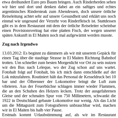
etwa dreihundert Euro pro Baum bringen. Auch Rinderherden sehen
wir hier und dort und denken dabei an ein saftiges und echtes
argentinisches Rindersteak zum Abendessen, doch unsere örtliche
Reiseleitung achtet sehr auf unsere Gesundheit und erklärt uns noch
einmal wie ungesund der Verzehr von Rinderfleisch ist. Stattdessen
gibt es in dem Restaurant mit dem der örtliche Reiseleiter scheinbar
einen Provisionsvertrag hat eine platten Fisch, der wegen unserer
späten Ankunft in El Maiten noch mal aufgewärmt werden musste.
Zug nach Irgendwo
13.03.2012: Es beginnt zu dämmern als wir mit unserem Gepäck für
einen Tag über die staubige Strasse in El Maiten Richtung Bahnhof
trotten. Um schneller zum besten Morgenlicht vor Ort zu sein nutzen
wir den Bus nach Leleque, wo der Zug schon auf uns wartet.
Fotohalt folgt auf Fotohalt, bis ich mich dann entschließe auf der
Lok mitzufahren. Routiniert hält das Personal de Kesseldruck bei 10
bar und der Ölbrenner der Lokomotive bringt die Luft zum
vibrieren. Aus der Feuerbüchse schlagen immer wieder Flammen,
die an den Schuhen des Heizers lecken. Trotz der ausgefahrenen
Gleise und der schmalen Spur von 750 Millimetern, schwankt die
1922 in Deutschland gebaute Lokomotive nur wenig. Als das Licht
um die Mittagszeit zum Fotografieren unbrauchbar wird, machen
wir in El Maiten bis halb vier Pause.
Erstmals kommt Urlaubstimmung auf, als wir im Restaurant