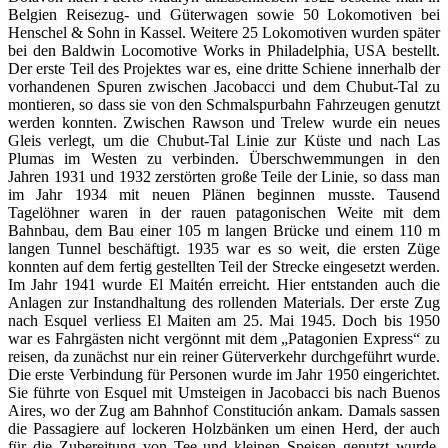
Belgien Reisezug- und Güterwagen sowie 50 Lokomotiven bei
Henschel & Sohn in Kassel. Weitere 25 Lokomotiven wurden später
bei den Baldwin Locomotive Works in Philadelphia, USA bestellt.
Der erste Teil des Projektes war es, eine dritte Schiene innerhalb der
vorhandenen Spuren zwischen Jacobacci und dem Chubut-Tal zu
montieren, so dass sie von den Schmalspurbahn Fahrzeugen genutzt
werden konnten. Zwischen Rawson und Trelew wurde ein neues
Gleis verlegt, um die Chubut-Tal Linie zur Küste und nach Las
Plumas im Westen zu verbinden. Überschwemmungen in den
Jahren 1931 und 1932 zerstörten große Teile der Linie, so dass man
im Jahr 1934 mit neuen Plänen beginnen musste. Tausend
Tagelöhner waren in der rauen patagonischen Weite mit dem
Bahnbau, dem Bau einer 105 m langen Brücke und einem 110 m
langen Tunnel beschäftigt. 1935 war es so weit, die ersten Züge
konnten auf dem fertig gestellten Teil der Strecke eingesetzt werden.
Im Jahr 1941 wurde El Maitén erreicht. Hier entstanden auch die
Anlagen zur Instandhaltung des rollenden Materials. Der erste Zug
nach Esquel verliess El Maiten am 25. Mai 1945. Doch bis 1950
war es Fahrgästen nicht vergönnt mit dem „Patagonien Express“ zu
reisen, da zunächst nur ein reiner Güterverkehr durchgeführt wurde.
Die erste Verbindung für Personen wurde im Jahr 1950 eingerichtet.
Sie führte von Esquel mit Umsteigen in Jacobacci bis nach Buenos
Aires, wo der Zug am Bahnhof Constitución ankam. Damals sassen
die Passagiere auf lockeren Holzbänken um einen Herd, der auch
für die Zubereitung von Tee und kleinen Speisen genutzt wurde.