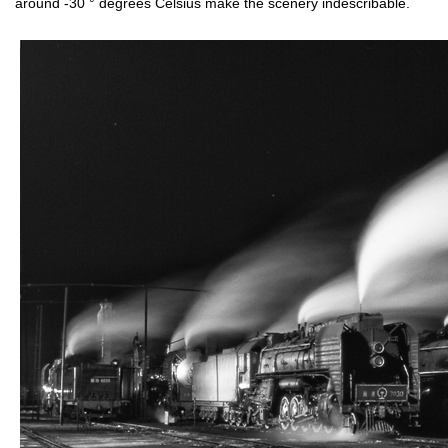
around -30 ° degrees Celsius make the scenery indescribable.