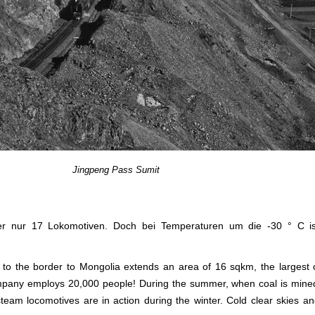
Jingpeng Pass Sumit
er nur 17 Lokomotiven. Doch bei Temperaturen um die -30 ° C is
e to the border to Mongolia extends an area of 16 sqkm, the largest 
 company employs 20,000 people! During the summer, when coal is min
eam locomotives are in action during the winter. Cold clear skies a