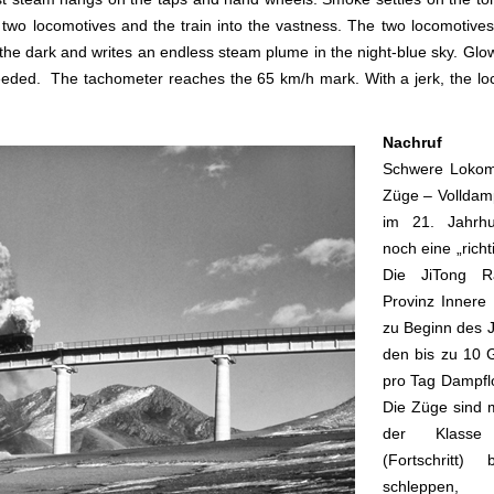
e two locomotives and the train into the vastness. The two locomotive
f the dark and writes an endless steam plume in the night-blue sky. Glo
ceeded. The tachometer reaches the 65 km/h mark. With a jerk, the loc
Nachruf
Schwere Lokom
Züge – Volldam
im 21. Jahrhu
noch eine „rich
Die JiTong R
Provinz Innere 
zu Beginn des 
den bis zu 10 
pro Tag Dampfl
Die Züge sind m
der Klass
(Fortschritt)
schleppe