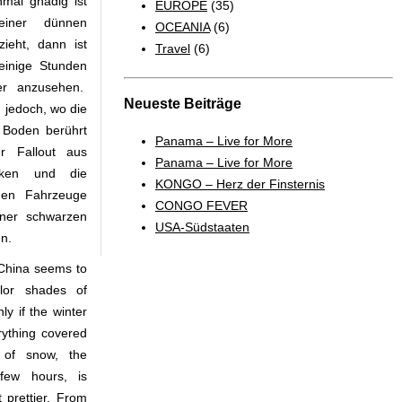
nmal gnädig ist
EUROPE
(35)
einer dünnen
OCEANIA
(6)
zieht, dann ist
Travel
(6)
 einige Stunden
ler anzusehen.
Neueste Beiträge
jedoch, wo die
n Boden berührt
Panama – Live for More
r Fallout aus
Panama – Live for More
erken und die
KONGO – Herz der Finsternis
nen Fahrzeuge
CONGO FEVER
ner schwarzen
USA-Südstaaten
n.
China seems to
olor shades of
y if the winter
rything covered
 of snow, the
few hours, is
t prettier. From