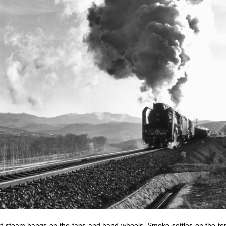
ust steam hangs on the taps and hand wheels. Smoke settles on the t