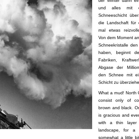
der Winter dann ei
und alles mit 
Schneeschicht über
die Landschaft für
mal etwas reizvol
Von dem Moment an 
Schneekristalle de
haben, beginnt de
Fabriken, Kraftw
Abgase der Millio
den Schnee mit ei
Schicht zu überziehe
What a mud! North 
consist only of c
brown and black. Onl
is gracious and eve
with a thin layer
landscape, for a 
somewhat a little bi