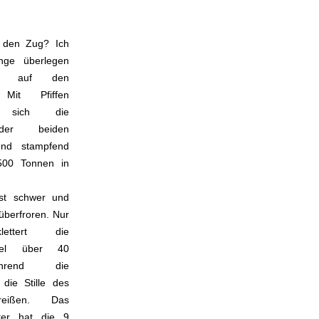
 den Zug? Ich
nge überlegen
re auf den
 Mit Pfiffen
en sich die
der beiden
und stampfend
500 Tonnen in
ist schwer und
 überfroren. Nur
ettert die
adel über 40
hrend die
 die Stille des
reißen. Das
ter hat die 9