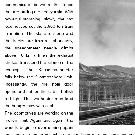
communicate between the locos
that are pulling the heavy train. With
powerful stomping, slowly, the two
locomotives set the 2,500 ton train
in motion. The slope is steep and
the tracks are frozen. Laboriously,
the speedometer needle climbs
above 40 km / h as the exhaust
strokes transcend the silence of the
evening. The Kesselmanometer
falls below the 9 atmosphere limit.
Incessantly, the fire hole door
opens and bathes the cab in hellish
red light. The two heater men feed
the hungry maw with coal.
The locomotives are working on the
friction limit. Again and again, the
wheels begin to overrunning again
and again. In the tunnel, which does not seem to end, moist exha