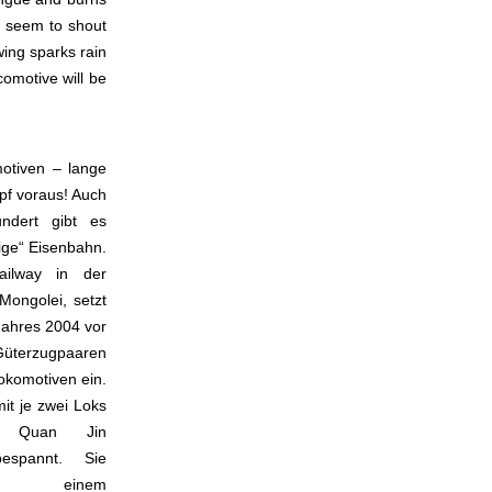
s seem to shout
wing sparks rain
omotive will be
otiven – lange
pf voraus! Auch
ndert gibt es
tige“ Eisenbahn.
ailway in der
Mongolei, setzt
Jahres 2004 vor
Güterzugpaaren
okomotiven ein.
it je zwei Loks
e Quan Jin
 bespannt. Sie
n, einem