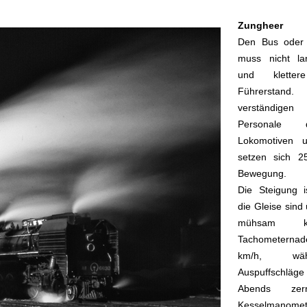
Zungheer
Den Bus oder
muss nicht la
und klette
Führerstand.
verständig
Personale 
Lokomotiven 
setzen sich 2
Bewegung.
Die Steigung 
die Gleise sind
mühsam kl
Tachometern
km/h, wä
Auspuffschläge
Abends zer
Kesselmanome