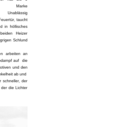
ren Marke
n. Unablässig
Feuertür, taucht
d in höllisches
beiden Heizer
ngrigen Schlund
en arbeiten an
Abdampf auf die
motiven und den
nkelheit ab und
schneller, der
der die Lichter