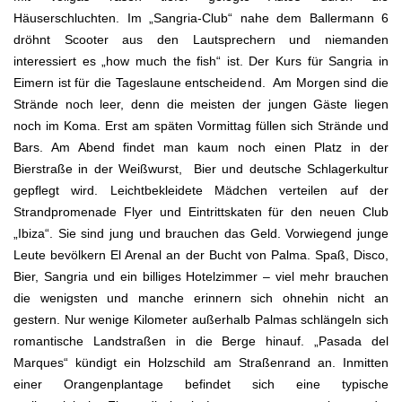
Häuserschluchten. Im „Sangria-Club“ nahe dem Ballermann 6
dröhnt Scooter aus den Lautsprechern und niemanden
interessiert es „how much the fish“ ist. Der Kurs für Sangria in
Eimern ist für die Tageslaune entscheidend. Am Morgen sind die
Strände noch leer, denn die meisten der jungen Gäste liegen
noch im Koma. Erst am späten Vormittag füllen sich Strände und
Bars. Am Abend findet man kaum noch einen Platz in der
Bierstraße in der Weißwurst, Bier und deutsche Schlagerkultur
gepflegt wird. Leichtbekleidete Mädchen verteilen auf der
Strandpromenade Flyer und Eintrittskaten für den neuen Club
„Ibiza“. Sie sind jung und brauchen das Geld. Vorwiegend junge
Leute bevölkern El Arenal an der Bucht von Palma. Spaß, Disco,
Bier, Sangria und ein billiges Hotelzimmer – viel mehr brauchen
die wenigsten und manche erinnern sich ohnehin nicht an
gestern. Nur wenige Kilometer außerhalb Palmas schlängeln sich
romantische Landstraßen in die Berge hinauf. „Pasada del
Marques“ kündigt ein Holzschild am Straßenrand an. Inmitten
einer Orangenplantage befindet sich eine typische