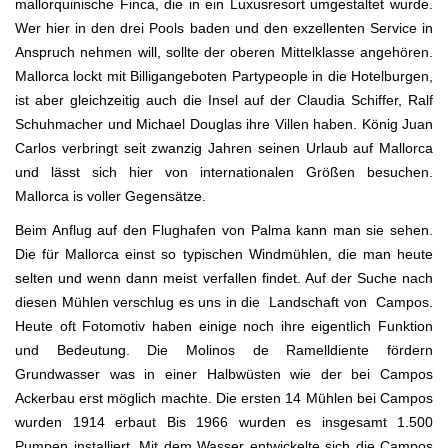
mallorquinische Finca, die in ein Luxusresort umgestaltet wurde.
Wer hier in den drei Pools baden und den exzellenten Service in
Anspruch nehmen will, sollte der oberen Mittelklasse angehören.
Mallorca lockt mit Billigangeboten Partypeople in die Hotelburgen,
ist aber gleichzeitig auch die Insel auf der Claudia Schiffer, Ralf
Schuhmacher und Michael Douglas ihre Villen haben. König Juan
Carlos verbringt seit zwanzig Jahren seinen Urlaub auf Mallorca
und lässt sich hier von internationalen Größen besuchen.
Mallorca is voller Gegensätze.
Beim Anflug auf den Flughafen von Palma kann man sie sehen.
Die für Mallorca einst so typischen Windmühlen, die man heute
selten und wenn dann meist verfallen findet. Auf der Suche nach
diesen Mühlen verschlug es uns in die Landschaft von Campos.
Heute oft Fotomotiv haben einige noch ihre eigentlich Funktion
und Bedeutung. Die Molinos de Ramelldiente fördern
Grundwasser was in einer Halbwüsten wie der bei Campos
Ackerbau erst möglich machte. Die ersten 14 Mühlen bei Campos
wurden 1914 erbaut Bis 1966 wurden es insgesamt 1.500
Pumpen installiert. Mit dem Wasser entwickelte sich die Campos