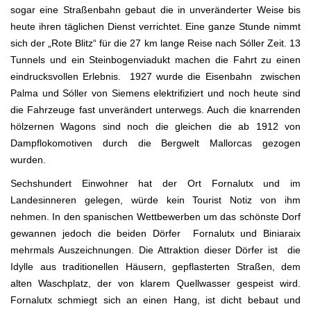
sogar eine Straßenbahn gebaut die in unveränderter Weise bis
heute ihren täglichen Dienst verrichtet. Eine ganze Stunde nimmt
sich der „Rote Blitz“ für die 27 km lange Reise nach Sóller Zeit. 13
Tunnels und ein Steinbogenviadukt machen die Fahrt zu einen
eindrucksvollen Erlebnis. 1927 wurde die Eisenbahn zwischen
Palma und Sóller von Siemens elektrifiziert und noch heute sind
die Fahrzeuge fast unverändert unterwegs. Auch die knarrenden
hölzernen Wagons sind noch die gleichen die ab 1912 von
Dampflokomotiven durch die Bergwelt Mallorcas gezogen
wurden.
Sechshundert Einwohner hat der Ort Fornalutx und im
Landesinneren gelegen, würde kein Tourist Notiz von ihm
nehmen. In den spanischen Wettbewerben um das schönste Dorf
gewannen jedoch die beiden Dörfer Fornalutx und Biniaraix
mehrmals Auszeichnungen. Die Attraktion dieser Dörfer ist die
Idylle aus traditionellen Häusern, gepflasterten Straßen, dem
alten Waschplatz, der von klarem Quellwasser gespeist wird.
Fornalutx schmiegt sich an einen Hang, ist dicht bebaut und