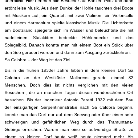
überblickt. Hier nehmen alle Besucher auf Bänken Platz und dann
ertönt leise Musik. Aus dem Dunkel der Höhle tauchten drei Boote
mit Musikern auf, ein Quartett mit zwei Violinen, ein Violoncello
und einem Harmonium spielte klassische Musik. Die Lichterkette
am Bootsrand spiegelte sich im Wasser und beleuchtete die mit
nadelfeinen Stalaktiten bedeckte Höhlendecke und das
Spiegelbild. Danach konnte man mit einem Boot ein Stück über
den See gerudert werden und dann zum Ausgang zurückkehren.
Sa Calobra – der Weg ist das Ziel
Bis in die frühen 1930er Jahre lebten in dem kleinen Dorf Sa
Calobra an der Westküste Mallorcas gerade einmal 32
Menschen. Doch dies ist nichts verglichen mit den vielen
Besuchern, die an manchen Tagen diesen wunderschönen Ort
besuchen. Bis der Ingenieur Antonio Paretti 1932 mit dem Bau
der einzigartigen Serpentinenstraße nach Sa Calobra begann,
konnte man das Dorf nur auf dem Seeweg oder über einen sehr
schwierigen und gefährlichen Weg durch das Tramuntana-
Gebirge erreichen. Warum man eine so aufwendige Straße zu
einem so kleinen Dorf baute weiß heute niemand mehr. Als