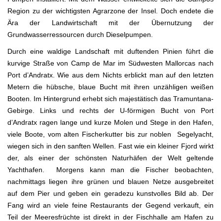
Region zu der wichtigsten Agrarzone der Insel. Doch endete die
Ära der Landwirtschaft mit der Übernutzung der
Grundwasserressourcen durch Dieselpumpen.
Durch eine waldige Landschaft mit duftenden Pinien führt die
kurvige Straße von Camp de Mar im Südwesten Mallorcas nach
Port d’Andratx. Wie aus dem Nichts erblickt man auf den letzten
Metern die hübsche, blaue Bucht mit ihren unzähligen weißen
Booten. Im Hintergrund erhebt sich majestätisch das Tramuntana-
Gebirge. Links und rechts der U-förmigen Bucht von Port
d’Andratx ragen lange und kurze Molen und Stege in den Hafen,
viele Boote, vom alten Fischerkutter bis zur noblen Segelyacht,
wiegen sich in den sanften Wellen. Fast wie ein kleiner Fjord wirkt
der, als einer der schönsten Naturhäfen der Welt geltende
Yachthafen. Morgens kann man die Fischer beobachten,
nachmittags liegen ihre grünen und blauen Netze ausgebreitet
auf dem Pier und geben ein geradezu kunstvolles Bild ab. Der
Fang wird an viele feine Restaurants der Gegend verkauft, ein
Teil der Meeresfrüchte ist direkt in der Fischhalle am Hafen zu