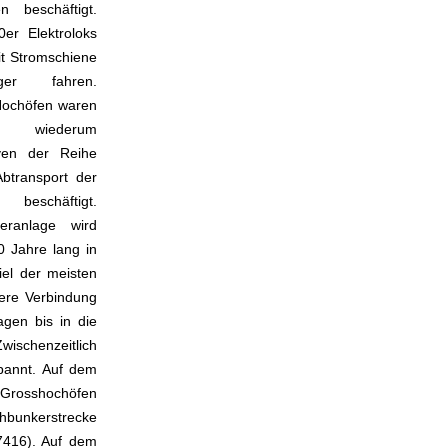
n beschäftigt.
0er Elektroloks
t Stromschiene
ger fahren.
Hochöfen waren
iederum
ven der Reihe
transport der
 beschäftigt.
eranlage wird
0 Jahre lang in
el der meisten
ere Verbindung
gen bis in die
wischenzeitlich
pannt. Auf dem
 Grosshochöfen
hbunkerstrecke
 7416). Auf dem