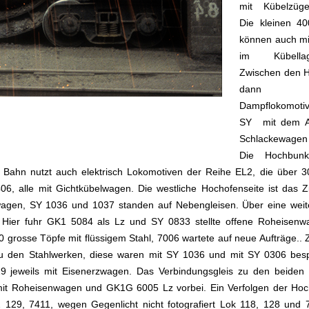
mit Kübelzüge
Die kleinen 40
können auch mi
im Kübella
Zwischen den 
dann w
Dampflokomoti
SY mit dem Ab
Schlackewagen
Die Hochbunk
 Bahn nutzt auch elektrisch Lokomotiven der Reihe EL2, die über 3
 alle mit Gichtkübelwagen. Die westliche Hochofenseite ist das Zi
wagen, SY 1036 und 1037 standen auf Nebengleisen. Über eine weit
. Hier fuhr GK1 5084 als Lz und SY 0833 stellte offene Roheisenwa
grosse Töpfe mit flüssigem Stahl, 7006 wartete auf neue Aufträge.. Z
g zu den Stahlwerken, diese waren mit SY 1036 und mit SY 0306 bes
9 jeweils mit Eisenerzwagen. Das Verbindungsgleis zu den beiden
it Roheisenwagen und GK1G 6005 Lz vorbei. Ein Verfolgen der Hoc
2 129, 7411, wegen Gegenlicht nicht fotografiert Lok 118, 128 und