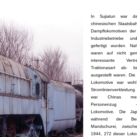
In Sujiatun war d
chinesischen Staatsba
Dampflokomotiven der
Industriebetriebe u
gefertigt wurden. 
waren auf nicht gen
interessante Vert
Traktonasart ab- be
ausgestellt waren. Die 
Lokomotive war woh
Stromlinienverkleidung.
war Chinas mei
Personenzug –Sc
Lokomotive. Die Japa
während der Bes
Mandschurei, zwisc
1944, 272 dieser Loko