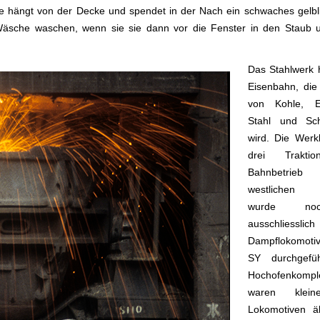
e hängt von der Decke und spendet in der Nach ein schwaches gelbli
äsche waschen, wenn sie sie dann vor die Fenster in den Staub u
Das Stahlwerk 
Eisenbahn, die
von Kohle, E
Stahl und Sch
wird. Die Werk
drei Traktio
Bahnbetri
westlichen 
wurde no
ausschlie
Dampflokomoti
SY durchgefü
Hochofenkomp
waren kleine
Lokomotiven äl