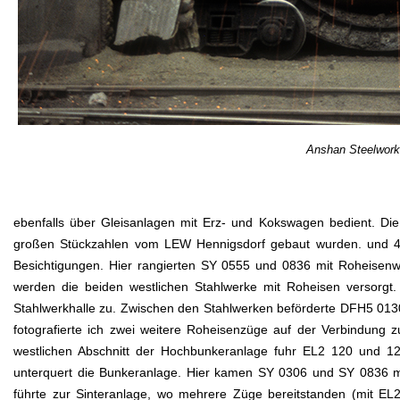
Anshan Steelwork
ebenfalls über Gleisanlagen mit Erz- und Kokswagen bedient. Die
großen Stückzahlen vom LEW Hennigsdorf gebaut wurden. und 406,
Besichtigungen. Hier rangierten SY 0555 und 0836 mit Roheisen
werden die beiden westlichen Stahlwerke mit Roheisen versorgt
Stahlwerkhalle zu. Zwischen den Stahlwerken beförderte DFH5 0130 
fotografierte ich zwei weitere Roheisenzüge auf der Verbindun
westlichen Abschnitt der Hochbunkeranlage fuhr EL2 120 und 12
unterquert die Bunkeranlage. Hier kamen SY 0306 und SY 0836 m
führte zur Sinteranlage, wo mehrere Züge bereitstanden (mit EL