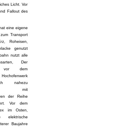
ches Licht. Vor
nd Fallout des
hat eine eigene
 zum Transport
rz, Roheisen,
lacke genutzt
bahn nutzt alle
nsarten, Der
eb vor dem
Hochofenwerk
ch nahezu
sslich mit
ven der Reihe
hrt. Vor dem
lex im Osten,
 elektrische
terer Baujahre