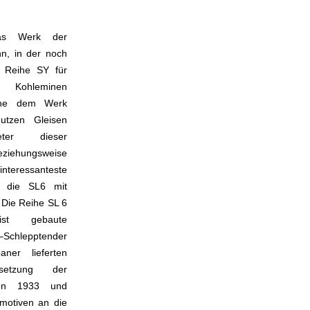
as Werk der
hn, in der noch
 Reihe SY für
nd Kohleminen
Nahe dem Werk
utzen Gleisen
reter dieser
ziehungsweise
interessanteste
l die SL6 mit
 Die Reihe SL 6
st gebaute
hlepptender
ner lieferten
etzung der
hen 1933 und
motiven an die