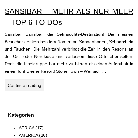
SANSIBAR
SANSIBAR – MEHR ALS NUR MEER
–
TANSANIA
– TOP 6 TO DOs
Sansibar Sansibar, die Sehnsuchts-Destination! Die meisten
Besucher denken bei dem Namen an Sonnenbaden, Schnorcheln
und Tauchen. Die Mehrzahl verbringt die Zeit in den Resorts an
der Ost- oder Nordküste und verlassen diese Orte eher selten.
Doch die Inselgruppe hat mehr zu bieten als einen Aufenthalt in
einem fünf Sterne Resort! Stone Town – Wer sich …
SANSIBAR
Continue reading
–
MEHR
ALS
NUR
Kategorien
MEER
AFRICA
(17)
–
AMERICA
(26)
TOP