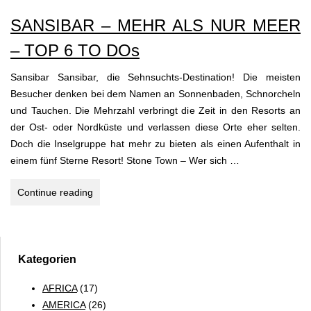
SANSIBAR
SANSIBAR – MEHR ALS NUR MEER
–
TANSANIA
– TOP 6 TO DOs
Sansibar Sansibar, die Sehnsuchts-Destination! Die meisten
Besucher denken bei dem Namen an Sonnenbaden, Schnorcheln
und Tauchen. Die Mehrzahl verbringt die Zeit in den Resorts an
der Ost- oder Nordküste und verlassen diese Orte eher selten.
Doch die Inselgruppe hat mehr zu bieten als einen Aufenthalt in
einem fünf Sterne Resort! Stone Town – Wer sich …
SANSIBAR
Continue reading
–
MEHR
ALS
NUR
Kategorien
MEER
AFRICA
(17)
–
AMERICA
(26)
TOP