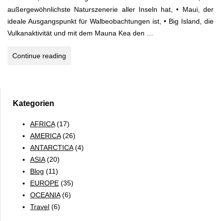
außergewöhnlichste Naturszenerie aller Inseln hat, • Maui, der
ideale Ausgangspunkt für Walbeobachtungen ist, • Big Island, die
Vulkanaktivität und mit dem Mauna Kea den …
Hawaii
Continue reading
Tops
und
Flops,
Wetter,
Kategorien
Unterkünfte
AFRICA
(17)
und
AMERICA
(26)
Preise
ANTARCTICA
(4)
ASIA
(20)
Blog
(11)
EUROPE
(35)
OCEANIA
(6)
Travel
(6)