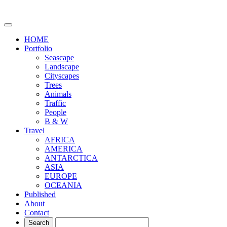
HOME
Portfolio
Seascape
Landscape
Cityscapes
Trees
Animals
Traffic
People
B & W
Travel
AFRICA
AMERICA
ANTARCTICA
ASIA
EUROPE
OCEANIA
Published
About
Contact