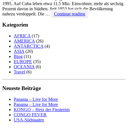
1995. Auf Cuba leben etwa 11,5 Mio. Einwohner, mehr als sechzig
Prozent davon in Städten. Seit 1953 hat sich die Bevölkerung
Kuba
nahezu verdoppelt. Die …
Continue reading
–
Castros
Kategorien
Antillen-
Reich
AFRICA
(17)
AMERICA
(26)
ANTARCTICA
(4)
ASIA
(20)
Blog
(11)
EUROPE
(35)
OCEANIA
(6)
Travel
(6)
Neueste Beiträge
Panama – Live for More
Panama – Live for More
KONGO – Herz der Finsternis
CONGO FEVER
USA-Südstaaten