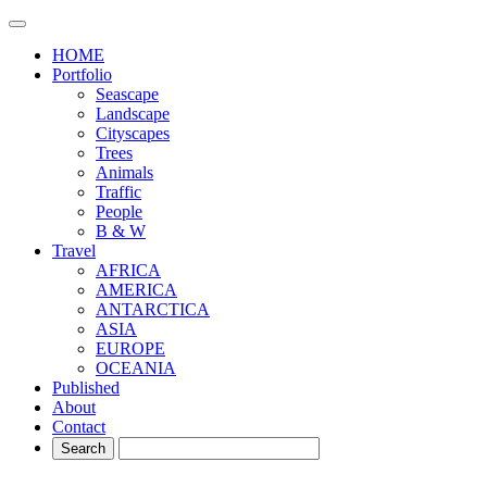
HOME
Portfolio
Seascape
Landscape
Cityscapes
Trees
Animals
Traffic
People
B & W
Travel
AFRICA
AMERICA
ANTARCTICA
ASIA
EUROPE
OCEANIA
Published
About
Contact