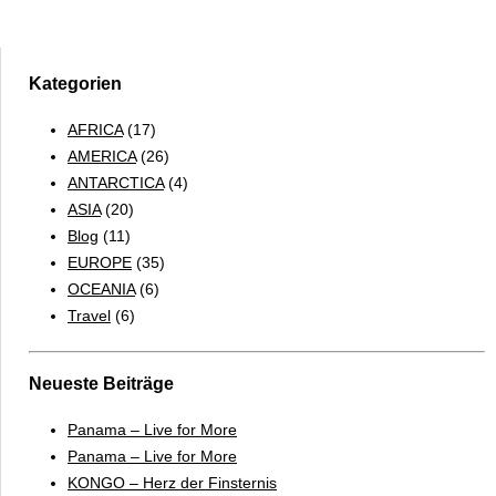
&
MANTAS
–
MALEDIVEN
Kategorien
–
AFRICA
(17)
TAUCHEN
AMERICA
(26)
UND
ANTARCTICA
(4)
SCHNORCHELN
ASIA
(20)
Blog
(11)
EUROPE
(35)
OCEANIA
(6)
Travel
(6)
Neueste Beiträge
Panama – Live for More
Panama – Live for More
KONGO – Herz der Finsternis