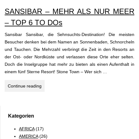
SANSIBAR
SANSIBAR – MEHR ALS NUR MEER
–
TANSANIA
– TOP 6 TO DOs
Sansibar Sansibar, die Sehnsuchts-Destination! Die meisten
Besucher denken bei dem Namen an Sonnenbaden, Schnorcheln
und Tauchen. Die Mehrzahl verbringt die Zeit in den Resorts an
der Ost- oder Nordküste und verlassen diese Orte eher selten.
Doch die Inselgruppe hat mehr zu bieten als einen Aufenthalt in
einem fünf Sterne Resort! Stone Town – Wer sich …
SANSIBAR
Continue reading
–
MEHR
ALS
NUR
Kategorien
MEER
AFRICA
(17)
–
AMERICA
(26)
TOP