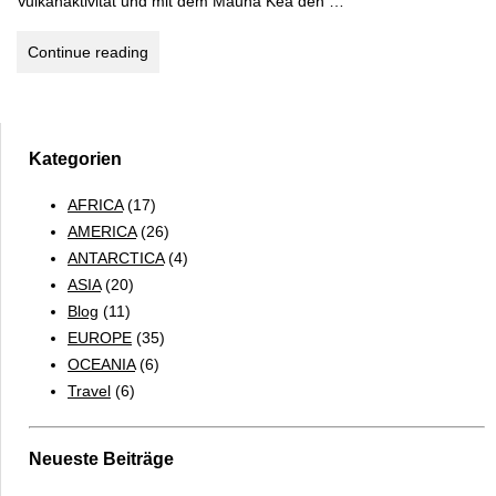
Vulkanaktivität und mit dem Mauna Kea den …
Hawaii
Continue reading
Tops
und
Flops,
Wetter,
Kategorien
Unterkünfte
AFRICA
(17)
und
AMERICA
(26)
Preise
ANTARCTICA
(4)
ASIA
(20)
Blog
(11)
EUROPE
(35)
OCEANIA
(6)
Travel
(6)
Neueste Beiträge