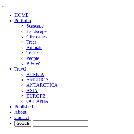
HOME
Portfolio
Seascape
Landscape
Cityscapes
Trees
Animals
Traffic
People
B & W
Travel
AFRICA
AMERICA
ANTARCTICA
ASIA
EUROPE
OCEANIA
Published
About
Contact