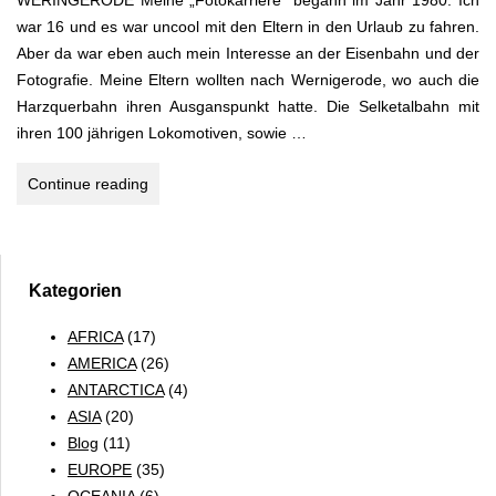
WERINGERODE Meine „Fotokarriere“ begann im Jahr 1980. Ich
war 16 und es war uncool mit den Eltern in den Urlaub zu fahren.
Aber da war eben auch mein Interesse an der Eisenbahn und der
Fotografie. Meine Eltern wollten nach Wernigerode, wo auch die
Harzquerbahn ihren Ausganspunkt hatte. Die Selketalbahn mit
ihren 100 jährigen Lokomotiven, sowie …
ALLER
Continue reading
LASTER
ANFANG
Kategorien
AFRICA
(17)
AMERICA
(26)
ANTARCTICA
(4)
ASIA
(20)
Blog
(11)
EUROPE
(35)
OCEANIA
(6)