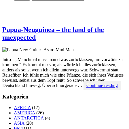
Papua-Neuguinea – the land of the
unexpected
Intro – „Manchmal muss man etwas zurücklassen, um vorwärts zu
kommen.“ Es kommt mir vor, als würde ich alles zurücklassen,
anders als sonst wenn ich allein unterwegs war. Schwermut statt
Reisefiber. Ich fühle mich wie eine Pflanze, die sich ihres Verlustes
bewusst, selbst aus dem Topf reißt. So schwebe ich über
Papua
Deutschland hinweg. Über schnurgerade …
Continue reading
Neugu
–
Kategorien
the
land
AFRICA
(17)
of
AMERICA
(26)
the
ANTARCTICA
(4)
unexp
ASIA
(20)
Blog
(11)