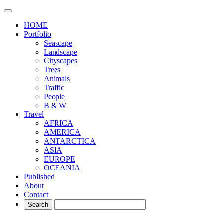
HOME
Portfolio
Seascape
Landscape
Cityscapes
Trees
Animals
Traffic
People
B & W
Travel
AFRICA
AMERICA
ANTARCTICA
ASIA
EUROPE
OCEANIA
Published
About
Contact