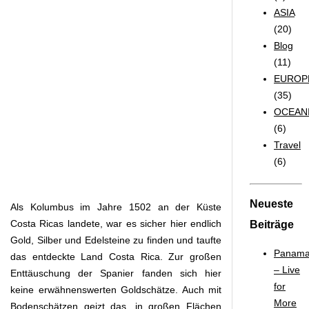
ASIA
(20)
Blog
(11)
EUROP
(35)
OCEAN
(6)
Travel
(6)
Neueste
Als Kolumbus im Jahre 1502 an der Küste
Costa Ricas landete, war es sicher hier endlich
Beiträge
Gold, Silber und Edelsteine zu finden und taufte
Panam
das entdeckte Land Costa Rica. Zur großen
– Live
Enttäuschung der Spanier fanden sich hier
for
keine erwähnenswerten Goldschätze. Auch mit
More
Bodenschätzen geizt das, in großen Flächen