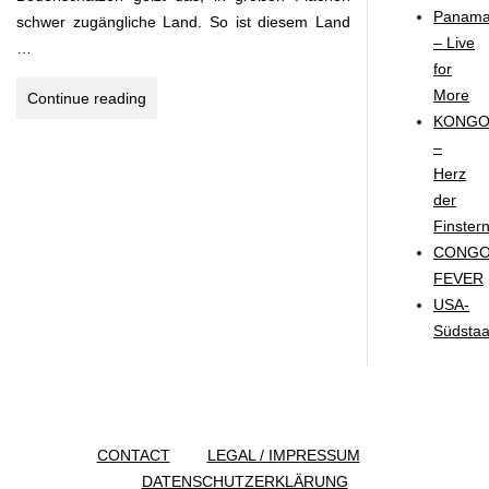
Panam
schwer zugängliche Land. So ist diesem Land
– Live
…
for
More
COSTA
Continue reading
KONG
RICA
–
–
Herz
LA
der
PURA
Finstern
VIDA
CONG
FEVER
USA-
Südstaa
CONTACT
LEGAL / IMPRESSUM
DATENSCHUTZERKLÄRUNG