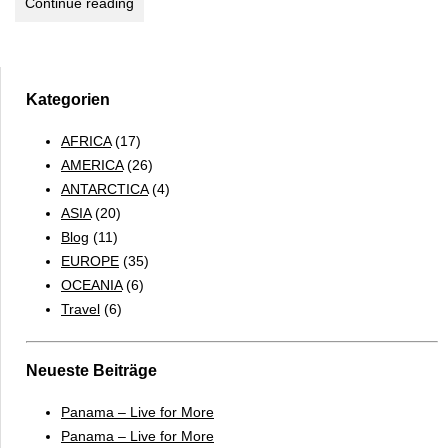
Zwei
Continue reading
Mal
Österreich
und
zurück
Kategorien
–
AFRICA
(17)
Ostdeutsche
AMERICA
(26)
Reiseträume
ANTARCTICA
(4)
ASIA
(20)
Blog
(11)
EUROPE
(35)
OCEANIA
(6)
Travel
(6)
Neueste Beiträge
Panama – Live for More
Panama – Live for More