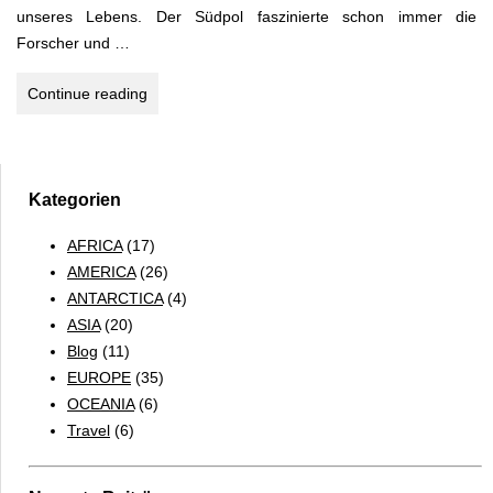
unseres Lebens. Der Südpol faszinierte schon immer die
Forscher und …
ANTARKTIS
Continue reading
–
Falklandinseln,
Südgeorgien,
Süd
Kategorien
Orkney
AFRICA
(17)
Inseln
AMERICA
(26)
&
ANTARCTICA
(4)
Antarktische
ASIA
(20)
Halbinsel
Blog
(11)
EUROPE
(35)
OCEANIA
(6)
Travel
(6)