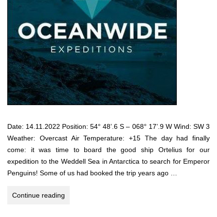
Date: 14.11.2022 Position: 54° 48’.6 S – 068° 17’.9 W Wind: SW 3
Weather: Overcast Air Temperature: +15 The day had finally
come: it was time to board the good ship Ortelius for our
expedition to the Weddell Sea in Antarctica to search for Emperor
Penguins! Some of us had booked the trip years ago …
Weddell
Continue reading
Sea