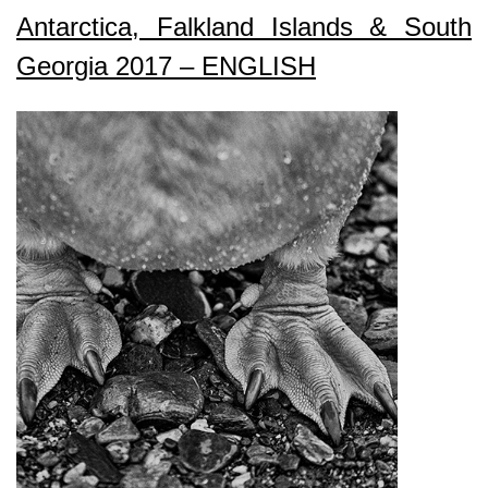
–
Antarctica, Falkland Islands & South
In
search
Georgia 2017 – ENGLISH
of
the
Emperor
Penguins