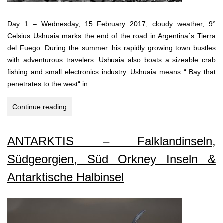
Day 1 – Wednesday, 15 February 2017, cloudy weather, 9°
Celsius Ushuaia marks the end of the road in Argentina´s Tierra
del Fuego. During the summer this rapidly growing town bustles
with adventurous travelers. Ushuaia also boats a sizeable crab
fishing and small electronics industry. Ushuaia means “ Bay that
penetrates to the west“ in …
Antarctica,
Continue reading
Falkland
Islands
ANTARKTIS – Falklandinseln,
&
South
Südgeorgien, Süd Orkney Inseln &
Georgia
Antarktische Halbinsel
2017
–
ENGLISH