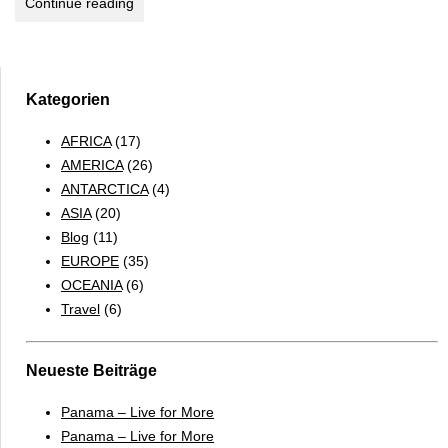
Toiletten,
Continue reading
Tüten
und
andere
Mittel
Kategorien
für
AFRICA
(17)
oder
AMERICA
(26)
gegen
ANTARCTICA
(4)
die
ASIA
(20)
Seekrankheit
Blog
(11)
EUROPE
(35)
OCEANIA
(6)
Travel
(6)
Neueste Beiträge
Panama – Live for More
Panama – Live for More