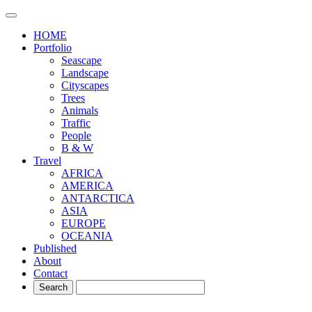
HOME
Portfolio
Seascape
Landscape
Cityscapes
Trees
Animals
Traffic
People
B & W
Travel
AFRICA
AMERICA
ANTARCTICA
ASIA
EUROPE
OCEANIA
Published
About
Contact