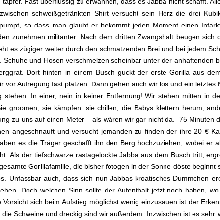
tapfer. Fast überflüssig zu erwähnen, dass es Jabba nicht schafft. All
zwischen schweißgetränkten Shirt versucht sein Herz die drei Kubi
d pumpt, so dass man glaubt er bekommt jeden Moment einen Infarkt
rden zunehmen militanter. Nach dem dritten Zwangshalt beugen sich
t es zügiger weiter durch den schmatzenden Brei und bei jedem Schr
en. Schuhe und Hosen verschmelzen scheinbar unter der anhaftenden
rggrat. Dort hinten in einem Busch guckt der erste Gorilla aus dem
 vor Aufregung fast platzen. Dann gehen auch wir los und ein letztes 
 stehen. In einer, nein in keiner Entfernung! Wir stehen mitten in d
Sie groomen, sie kämpfen, sie chillen, die Babys klettern herum, ande
ung zu uns auf einen Meter – als wären wir gar nicht da. 75 Minuten 
chen angeschnauft und versucht jemanden zu finden der ihre 20 € K
haben es die Träger geschafft ihn den Berg hochzuziehen, wobei er 
ht. Als der tiefschwarze rastagelockte Jabba aus dem Busch tritt, ergr
esamte Gorillafamilie, die bisher fotogen in der Sonne döste beginnt 
los. Unfassbar auch, dass sich nun Jabbas kroatisches Dummchen ere
tehen. Doch welchen Sinn sollte der Aufenthalt jetzt noch haben, wo 
e Vorsicht sich beim Aufstieg möglichst wenig einzusauen ist der Erken
 die Schweine und dreckig sind wir außerdem. Inzwischen ist es seh