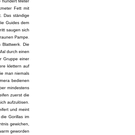
e hundert Meter
kmeter Fett mit
. Das ständige
 die Guides dem
itt saugen sich
 braunen Pampe.
 Blattwerk. Die
Mal durch einen
er Gruppe einer
re klettern auf
die man niemals
amera bedienen
aber mindestens
eifen zuerst die
sich aufzulösen.
ifert und meint
die Gorillas im
ntnis gewichen,
r warm geworden