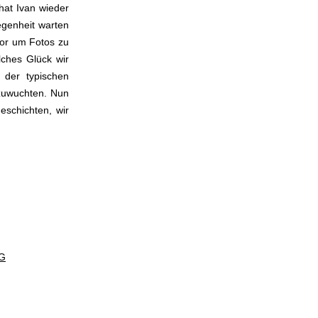
hat Ivan wieder
egenheit warten
vor um Fotos zu
ches Glück wir
 der typischen
rzuwuchten. Nun
eschichten, wir
G