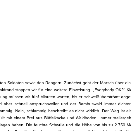
ten Soldaten sowie den Rangern. Zunächst geht der Marsch über ein
drand stoppen wir für eine weitere Einweisung. „Everybody OK?“ Kla
itung müssen wir fünf Minuten warten, bis er schweißüberströmt ang
 aber schnell anspruchsvoller und der Bambuswald immer dichter
ammig. Nein, schlammig beschreibt es nicht wirklich. Der Weg ist e
üllt mit einem Brei aus Büffelkacke und Waldboden. Immer steilergeh
agen haben. Die feuchte Schwüle und die Höhe von bis zu 2.750 Met