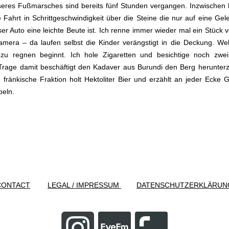
unseres Fußmarsches sind bereits fünf Stunden vergangen. Inzwischen 
ahrt in Schrittgeschwindigkeit über die Steine die nur auf eine Gel
ser Auto eine leichte Beute ist. Ich renne immer wieder mal ein Stück 
era – da laufen selbst die Kinder verängstigt in die Deckung. Wel
 zu regnen beginnt. Ich hole Zigaretten und besichtige noch zwei
r Trage damit beschäftigt den Kadaver aus Burundi den Berg herunte
fränkische Fraktion holt Hektoliter Bier und erzählt an jeder Ecke G
beln.
CONTACT
LEGAL / IMPRESSUM
DATENSCHUTZERKLÄRUN