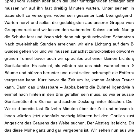
Spreu vom Weizen aber auch die über fünfzigjährigen schlagen sich 
müssen wir auf ihn fast dreißig Minuten warten. Unter seinem in
Sauerstoff zu versorgen, wobei sein gesamter Leib beängstigen
Warten nervt und selbst die geduldigsten aus unserer Gruppe we
Gruppendruck und wir lassen den wabernden Koloss zurück. Nun geh
die Schuhe fest und lösen sich dann mit geräuschvollem Schmatz
Nach zweieinhalb Stunden erreichen wir eine Lichtung auf dem Be
Guides gehen vor und wir müssen zunächst zurückbleiben obwohl wir
grünen Tunnel bevor auch wir sprachlos auf einer kleinen Lichtung
Gorillafamilie. Es scheint, als würden sie uns nicht wahrnehmen. 
Bäume und stürzen herunter und nicht selten schrumpft die Entfern
vergessen kann. Kurz bevor die Zeit um ist, kommt Jabbas Frau
kann. Dann das Unfassbare – Jabba betritt die Bühne! Irgendwie 
einmal nach hinten in den Brei gefallen sein muss, so wie er aussie
Gorillamütter ihre Kleinen und suchen Deckung hinter Büschen. Die g
Wir sind bereits fast fünfzehn Minuten über der Zeit und müssen 
ihnen würden jetzt ebenfalls sechzig Minuten bei den Gorillas zus
Angesicht des Grauens das Weite suchen. Der Abstieg ist leicht. Di
das diese Mühe ganz und gar vergebens ist. Wir sehen nun aus wie