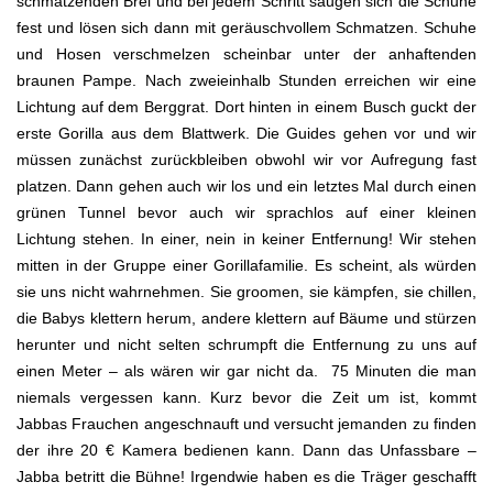
schmatzenden Brei und bei jedem Schritt saugen sich die Schuhe
fest und lösen sich dann mit geräuschvollem Schmatzen. Schuhe
und Hosen verschmelzen scheinbar unter der anhaftenden
braunen Pampe. Nach zweieinhalb Stunden erreichen wir eine
Lichtung auf dem Berggrat. Dort hinten in einem Busch guckt der
erste Gorilla aus dem Blattwerk. Die Guides gehen vor und wir
müssen zunächst zurückbleiben obwohl wir vor Aufregung fast
platzen. Dann gehen auch wir los und ein letztes Mal durch einen
grünen Tunnel bevor auch wir sprachlos auf einer kleinen
Lichtung stehen. In einer, nein in keiner Entfernung! Wir stehen
mitten in der Gruppe einer Gorillafamilie. Es scheint, als würden
sie uns nicht wahrnehmen. Sie groomen, sie kämpfen, sie chillen,
die Babys klettern herum, andere klettern auf Bäume und stürzen
herunter und nicht selten schrumpft die Entfernung zu uns auf
einen Meter – als wären wir gar nicht da. 75 Minuten die man
niemals vergessen kann. Kurz bevor die Zeit um ist, kommt
Jabbas Frauchen angeschnauft und versucht jemanden zu finden
der ihre 20 € Kamera bedienen kann. Dann das Unfassbare –
Jabba betritt die Bühne! Irgendwie haben es die Träger geschafft