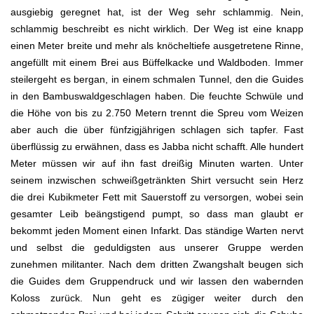
ausgiebig geregnet hat, ist der Weg sehr schlammig. Nein,
schlammig beschreibt es nicht wirklich. Der Weg ist eine knapp
einen Meter breite und mehr als knöcheltiefe ausgetretene Rinne,
angefüllt mit einem Brei aus Büffelkacke und Waldboden. Immer
steilergeht es bergan, in einem schmalen Tunnel, den die Guides
in den Bambuswaldgeschlagen haben. Die feuchte Schwüle und
die Höhe von bis zu 2.750 Metern trennt die Spreu vom Weizen
aber auch die über fünfzigjährigen schlagen sich tapfer. Fast
überflüssig zu erwähnen, dass es Jabba nicht schafft. Alle hundert
Meter müssen wir auf ihn fast dreißig Minuten warten. Unter
seinem inzwischen schweißgetränkten Shirt versucht sein Herz
die drei Kubikmeter Fett mit Sauerstoff zu versorgen, wobei sein
gesamter Leib beängstigend pumpt, so dass man glaubt er
bekommt jeden Moment einen Infarkt. Das ständige Warten nervt
und selbst die geduldigsten aus unserer Gruppe werden
zunehmen militanter. Nach dem dritten Zwangshalt beugen sich
die Guides dem Gruppendruck und wir lassen den wabernden
Koloss zurück. Nun geht es zügiger weiter durch den