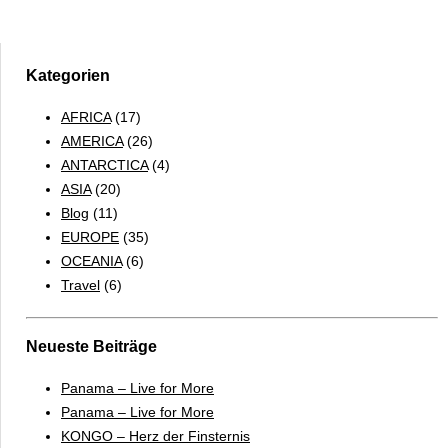
Neuguinea
–
the
land
Kategorien
of
AFRICA
(17)
the
AMERICA
(26)
unexpected
ANTARCTICA
(4)
ASIA
(20)
Blog
(11)
EUROPE
(35)
OCEANIA
(6)
Travel
(6)
Neueste Beiträge
Panama – Live for More
Panama – Live for More
KONGO – Herz der Finsternis