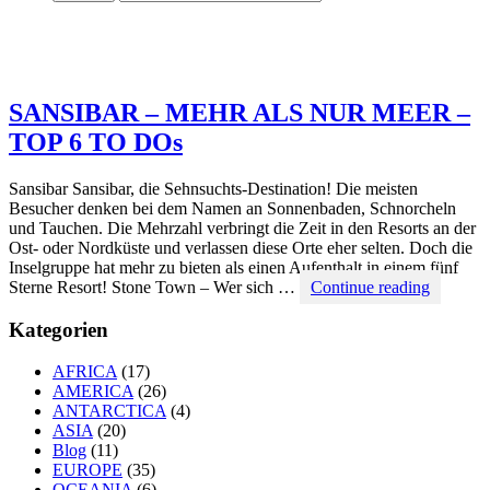
SANSIBAR – MEHR ALS NUR MEER –
TOP 6 TO DOs
Sansibar Sansibar, die Sehnsuchts-Destination! Die meisten
Besucher denken bei dem Namen an Sonnenbaden, Schnorcheln
und Tauchen. Die Mehrzahl verbringt die Zeit in den Resorts an der
Ost- oder Nordküste und verlassen diese Orte eher selten. Doch die
Inselgruppe hat mehr zu bieten als einen Aufenthalt in einem fünf
SANSI
Sterne Resort! Stone Town – Wer sich …
Continue reading
–
MEHR
Kategorien
ALS
NUR
AFRICA
(17)
MEER
AMERICA
(26)
–
ANTARCTICA
(4)
TOP
ASIA
(20)
6
Blog
(11)
TO
EUROPE
(35)
DOs
OCEANIA
(6)