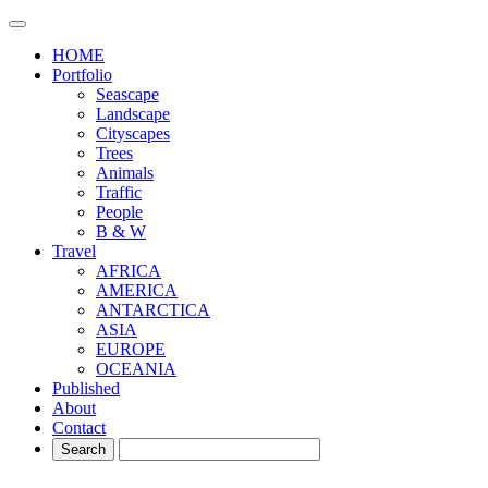
HOME
Portfolio
Seascape
Landscape
Cityscapes
Trees
Animals
Traffic
People
B & W
Travel
AFRICA
AMERICA
ANTARCTICA
ASIA
EUROPE
OCEANIA
Published
About
Contact