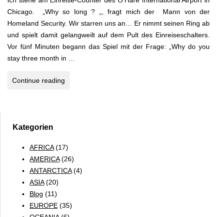
Ich stehe am Einreise-Counter des O’Hare International Airport in
Chicago. „Why so long ? „, fragt mich der Mann von der
Homeland Security. Wir starren uns an… Er nimmt seinen Ring ab
und spielt damit gelangweilt auf dem Pult des Einreiseschalters.
Vor fünf Minuten begann das Spiel mit der Frage: „Why do you
stay three month in …
ZU
Continue reading
GAST
BEI
FREUNDEN
Kategorien
AFRICA
(17)
AMERICA
(26)
ANTARCTICA
(4)
ASIA
(20)
Blog
(11)
EUROPE
(35)
OCEANIA
(6)