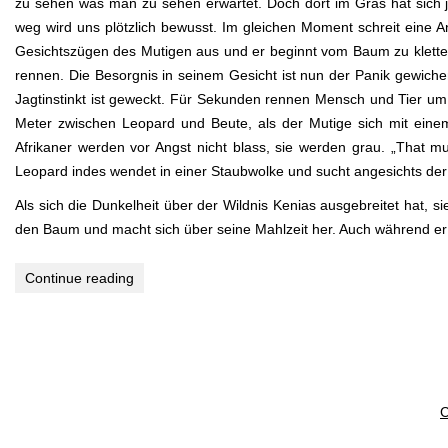
zu sehen was man zu sehen erwartet. Doch dort im Gras hat sich 
weg wird uns plötzlich bewusst. Im gleichen Moment schreit eine An
Gesichtszügen des Mutigen aus und er beginnt vom Baum zu klettern
rennen. Die Besorgnis in seinem Gesicht ist nun der Panik gewich
Jagtinstinkt ist geweckt. Für Sekunden rennen Mensch und Tier um 
Meter zwischen Leopard und Beute, als der Mutige sich mit einem
Afrikaner werden vor Angst nicht blass, sie werden grau. „That m
Leopard indes wendet in einer Staubwolke und sucht angesichts de
Als sich die Dunkelheit über der Wildnis Kenias ausgebreitet hat,
den Baum und macht sich über seine Mahlzeit her. Auch während er das
Continue reading