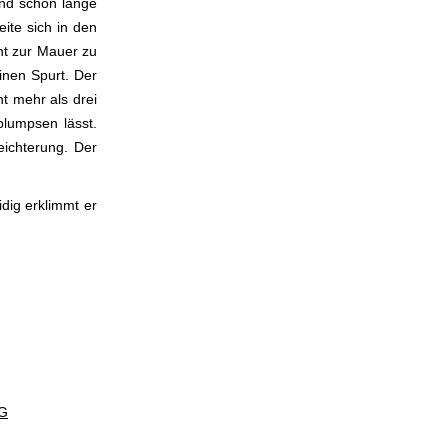
ind schon lange
ite sich in den
nt zur Mauer zu
inen Spurt. Der
t mehr als drei
plumpsen lässt.
eichterung. Der
dig erklimmt er
G