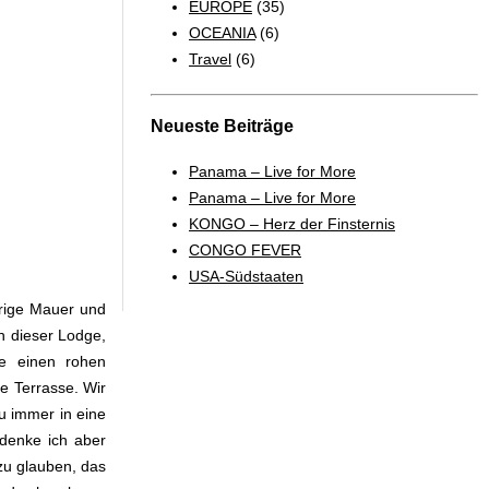
EUROPE
(35)
OCEANIA
(6)
Travel
(6)
Neueste Beiträge
Panama – Live for More
Panama – Live for More
KONGO – Herz der Finsternis
CONGO FEVER
USA-Südstaaten
drige Mauer und
n dieser Lodge,
ge einen rohen
e Terrasse. Wir
u immer in eine
 denke ich aber
 zu glauben, das