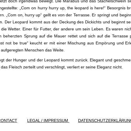
jetzt doch irgendwas bewegt. Die Marabus und das Stachelschwein s
gestellte: „Com on hurry hurry up, the leopard is here!“ Besorgnis bre
. „Com on, hurry up“ gellt es von der Terrasse. Er springt und begin
en. Der Leopard kommt aus der Deckung des Dickichts und beginnt se
die Wetter. Einer für Futter, der andere um sein Leben. Es waren nich
 beherzten Sprung auf die Mauer rettet und sich auf die Terrasse 
ust not be true“ keucht er mit einer Mischung aus Empörung und Erl
r aufgeregten Menschen das Weite.
 siegt der Hunger und der Leopard kommt zurück. Elegant und geschmei
 Fleisch zerteilt und verschlingt, verliert er seine Eleganz nicht.
CONTACT
LEGAL / IMPRESSUM
DATENSCHUTZERKLÄRUN