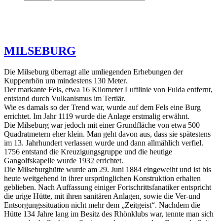
MILSEBURG
Die Milseburg überragt alle umliegenden Erhebungen der
Kuppenrhön um mindestens 130 Meter.
Der markante Fels, etwa 16 Kilometer Luftlinie von Fulda entfernt,
entstand durch Vulkanismus im Tertiär.
Wie es damals so der Trend war, wurde auf dem Fels eine Burg
errichtet. Im Jahr 1119 wurde die Anlage erstmalig erwähnt.
Die Milseburg war jedoch mit einer Grundfläche von etwa 500
Quadratmetern eher klein. Man geht davon aus, dass sie spätestens
im 13. Jahrhundert verlassen wurde und dann allmählich verfiel.
1756 entstand die Kreuzigungsgruppe und die heutige
Gangolfskapelle wurde 1932 errichtet.
Die Milseburghütte wurde am 29. Juni 1884 eingeweiht und ist bis
heute weitgehend in ihrer ursprünglichen Konstruktion erhalten
geblieben. Nach Auffassung einiger Fortschrittsfanatiker entspricht
die urige Hütte, mit ihren sanitären Anlagen, sowie die Ver-und
Entsorgungssituation nicht mehr dem „Zeitgeist“. Nachdem die
Hütte 134 Jahre lang im Besitz des Rhönklubs war, tennte man sich