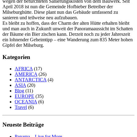
wegen der befürchteten Sanierungskosten von dem Bauwerk. Seit
April 2018 ist nun die Gemeinde Hofbieber Betreiber der
Milseburghütte. Diese plant nun das Gebäude umfassend zu
sanieren und teilweise neu aufzubauen.
Es bleibt zu hoffen, dass der Charm der alten Hütte erhalten bleibt
und man auch in Zukunft unweit der Panoramaaussicht im Schatten
der Bäume ein Bier zischen kann. Derzeit noch zu jeder Jahreszeit
ein lohnender Geheimtipp – eine Wanderung zum 835 Meter hohen
Gipfel der Milseburg.
Kategorien
AFRICA
(17)
AMERICA
(26)
ANTARCTICA
(4)
ASIA
(20)
Blog
(11)
EUROPE
(35)
OCEANIA
(6)
Travel
(6)
Neueste Beiträge
Panama – Live for More