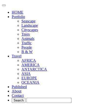
HOME
Portfolio
Seascape
Landscape
Cityscapes
Trees
Animals
Traffic
People
B & W
Travel
AFRICA
AMERICA
ANTARCTICA
ASIA
EUROPE
OCEANIA
Published
About
Contact