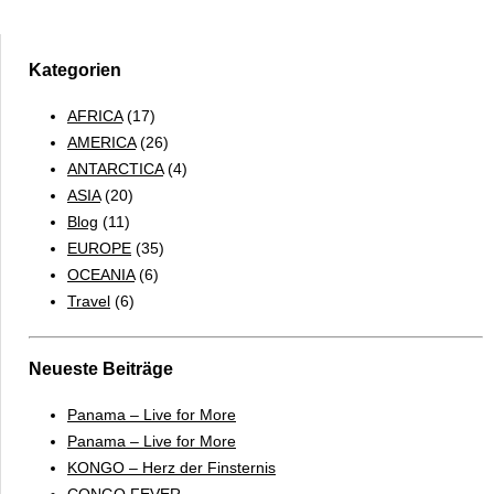
TOP
OF
THE
Kategorien
WORLD
AFRICA
(17)
AMERICA
(26)
ANTARCTICA
(4)
ASIA
(20)
Blog
(11)
EUROPE
(35)
OCEANIA
(6)
Travel
(6)
Neueste Beiträge
Panama – Live for More
Panama – Live for More
KONGO – Herz der Finsternis
CONGO FEVER