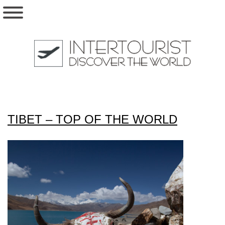
TIBET – TOP OF THE WORLD