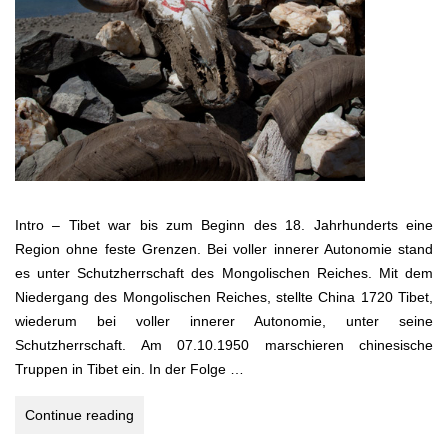
Intro – Tibet war bis zum Beginn des 18. Jahrhunderts eine
Region ohne feste Grenzen. Bei voller innerer Autonomie stand
es unter Schutzherrschaft des Mongolischen Reiches. Mit dem
Niedergang des Mongolischen Reiches, stellte China 1720 Tibet,
wiederum bei voller innerer Autonomie, unter seine
Schutzherrschaft. Am 07.10.1950 marschieren chinesische
Truppen in Tibet ein. In der Folge …
TIBET
Continue reading
–