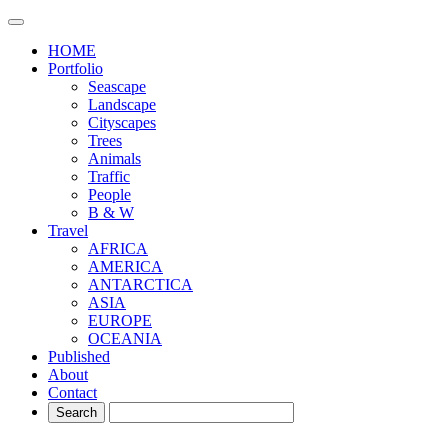
HOME
Portfolio
Seascape
Landscape
Cityscapes
Trees
Animals
Traffic
People
B & W
Travel
AFRICA
AMERICA
ANTARCTICA
ASIA
EUROPE
OCEANIA
Published
About
Contact