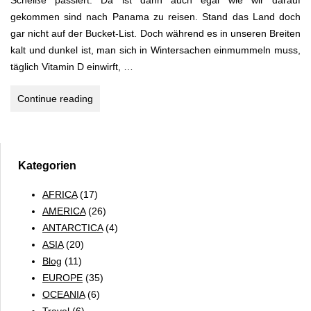
Scheiße passiert. Da ist dann auch egal wie wir darauf
gekommen sind nach Panama zu reisen. Stand das Land doch
gar nicht auf der Bucket-List. Doch während es in unseren Breiten
kalt und dunkel ist, man sich in Wintersachen einmummeln muss,
täglich Vitamin D einwirft, …
Panama
Continue reading
–
Live
for
More
Kategorien
AFRICA
(17)
AMERICA
(26)
ANTARCTICA
(4)
ASIA
(20)
Blog
(11)
EUROPE
(35)
OCEANIA
(6)
Travel
(6)